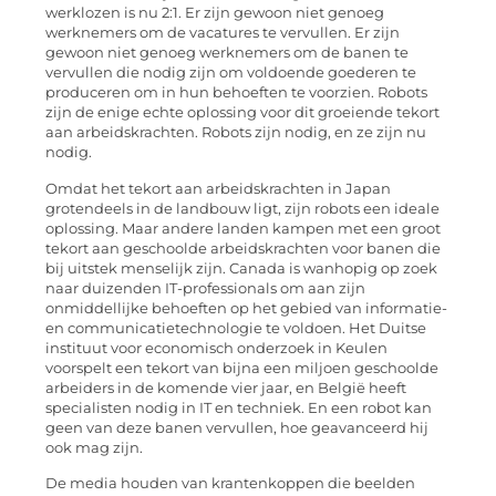
werklozen is nu 2:1. Er zijn gewoon niet genoeg
werknemers om de vacatures te vervullen. Er zijn
gewoon niet genoeg werknemers om de banen te
vervullen die nodig zijn om voldoende goederen te
produceren om in hun behoeften te voorzien. Robots
zijn de enige echte oplossing voor dit groeiende tekort
aan arbeidskrachten. Robots zijn nodig, en ze zijn nu
nodig.
Omdat het tekort aan arbeidskrachten in Japan
grotendeels in de landbouw ligt, zijn robots een ideale
oplossing. Maar andere landen kampen met een groot
tekort aan geschoolde arbeidskrachten voor banen die
bij uitstek menselijk zijn. Canada is wanhopig op zoek
naar duizenden IT-professionals om aan zijn
onmiddellijke behoeften op het gebied van informatie-
en communicatietechnologie te voldoen. Het Duitse
instituut voor economisch onderzoek in Keulen
voorspelt een tekort van bijna een miljoen geschoolde
arbeiders in de komende vier jaar, en België heeft
specialisten nodig in IT en techniek. En een robot kan
geen van deze banen vervullen, hoe geavanceerd hij
ook mag zijn.
De media houden van krantenkoppen die beelden