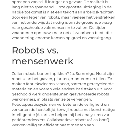
oproepen van sci-fi intriges en gevaar. De realiteit is
lang niet zo spannend. Onze grootste uitdaging in de
nabije toekomst is niet een tekort aan arbeidskrachten
door een leger van robots, maar veeleer het verstrekken
van het onderwijs dat nodig is om de groeiende vraag
naar geschoolde vakmensen in te vullen. De tijden
veranderen opnieuw, maar net als voorheen biedt die
verandering enorme kansen op groei en vooruitgang.
Robots vs.
mensenwerk
Zullen robots banen inpikken? Ja. Sommige. Nu al zijn
robots aan het graven, planten, monteren en tillen. Ze
maken fabrieksvloeren schoon, sorteren gerecycleerde
materialen en voeren vele andere basistaken uit. Voor
geschoold werk ondersteunen geavanceerde robots
werknemers, in plaats van ze te vervangen.
Robotoperatiesystemen verbeteren de veiligheid en
verkorten de hersteltijd, terwijl robots met kunstmatige
intelligentie (AI) artsen helpen bij het analyseren van
patiëntendossiers. Collaboratieve robots (of ‘co-bots’)
werken veilig en efficiënt naast mensen aan