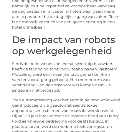
telefoongesprekken te ontvangen en te voeren. Dit is
namelijk routine, repetitief en voorspelbaar. Vandaag
de dag bestaan er in Japan al hotels waar geen mens
aan te pas komt bij de dagelijkse gang van zaken. Toch
is de menselijke touch van een goede ervaring in een
hotel onmisbaar.
De impact van robots
op werkgelegenheid
Sinds de holbewoners het eerste werktuig bouwden,
heeft de technologische vooruitgang banen “gestolen”.
Plotseling werd een moeilijke taak gemakkelijk en
werd er vooruitgang geboekt. Het momentum van
verandering – en de angst voor wat komen gaat – is
sindsdien niet vertraagd.
Toen automatisering voor het eerst in de productie werd
geïntroduceerd via geautomatiseerde textiel
apparatuur, vreesde men voor massale werkloosheid.
Bijna 100 jaar later vormde de lopende band van Henry
Ford een nieuwe bedreiging voor de status quo. In
plaats daarvan werd de moderne toeleveringsketen
geboren. Nieuwe industrieën ontstonden om de