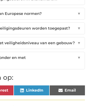
an Europese normen?
▼
eiligingsdeuren worden toegepast?
▼
et veiligheidsniveau van een gebouw?
▼
zonder en met
▼
 op:
rest
LinkedIn
Email