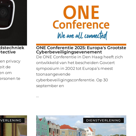
eidstechniek
ONE Conferentie 2025: Europa's Grootste
tective
Cyberbeveiligingsevenement
De ONE Conferentie in Den Haag heeft zich
 en privacy
ontwikkeld van het bescheiden Govcert
eit de
symposium in 2002 tot Europa’s meest
gen om
toonaangevende
ersonen te
cyberbeveiligingsconferentie. Op 30
september en
...
TVERLENING
DIENSTVERLENING