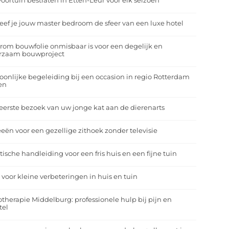
oortuin bestraten in Etten-Leur voor elk seizoen
eef je jouw master bedroom de sfeer van een luxe hotel
om bouwfolie onmisbaar is voor een degelijk en
rzaam bouwproject
oonlijke begeleiding bij een occasion in regio Rotterdam
en
eerste bezoek van uw jonge kat aan de dierenarts
eeën voor een gezellige zithoek zonder televisie
tische handleiding voor een fris huis en een fijne tuin
 voor kleine verbeteringen in huis en tuin
otherapie Middelburg: professionele hulp bij pijn en
tel