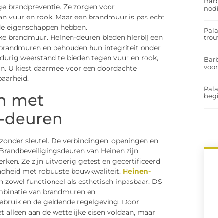
Barb
 brandpreventie. Ze zorgen voor
nodi
n vuur en rook. Maar een brandmuur is pas echt
nde eigenschappen hebben.
Pal
ke brandmuur. Heinen-deuren bieden hierbij een
trou
 brandmuren en behouden hun integriteit onder
urig weerstand te bieden tegen vuur en rook,
Barb
voor
en. U kiest daarmee voor een doordachte
aarheid.
Pal
n met
begi
n-deuren
 zonder sleutel. De verbindingen, openingen en
 Brandbeveiligingsdeuren van Heinen zijn
ken. Ze zijn uitvoerig getest en gecertificeerd
dheid met robuuste bouwkwaliteit.
Heinen-
n zowel functioneel als esthetisch inpasbaar. DS
ombinatie van brandmuren en
bruik en de geldende regelgeving. Door
 alleen aan de wettelijke eisen voldaan, maar