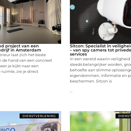
d project van een
Sitcon: Specialist in veiligh
drijf in Amsterdam
– van spy camera tot privede
services
rieur laat zich het beste
In een wereld waarin veiligheid
n de hand van een concreet
steeds belangrijker worden, gro
eer je kijkt naar een
behoefte aan slimme oplossin
ruimte, zie je direct
eigendommen, informatie en p
beschermen. Sitcon is
...
DIENSTVERLENING
DIENS