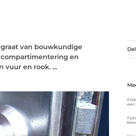
graat van bouwkundige
Del
r compartimentering en
vuur en rook. ...
Me
Elek
een 
Fysi
bew