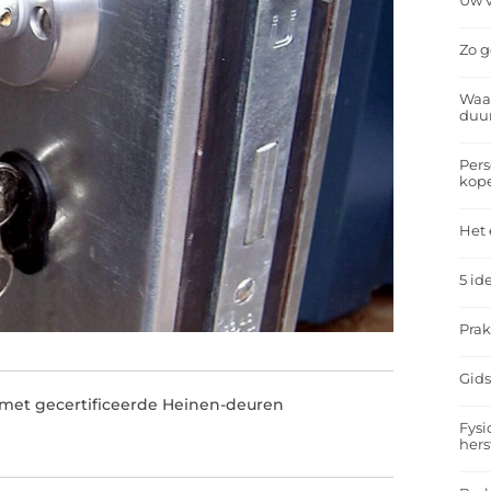
Uw v
Zo g
Waar
duu
Pers
kop
Het 
5 id
Prak
Gids
met gecertificeerde Heinen-deuren
Fysi
hers