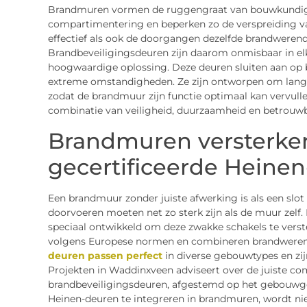
Brandmuren vormen de ruggengraat van bouwkundige
compartimentering en beperken zo de verspreiding va
effectief als ook de doorgangen dezelfde brandwere
Brandbeveiligingsdeuren zijn daarom onmisbaar in el
hoogwaardige oplossing. Deze deuren sluiten aan op
extreme omstandigheden. Ze zijn ontworpen om langd
zodat de brandmuur zijn functie optimaal kan vervull
combinatie van veiligheid, duurzaamheid en betrouwb
Brandmuren versterke
gecertificeerde Heine
Een brandmuur zonder juiste afwerking is als een slot
doorvoeren moeten net zo sterk zijn als de muur zelf.
speciaal ontwikkeld om deze zwakke schakels te verster
volgens Europese normen en combineren brandweren
deuren passen perfect
in diverse gebouwtypes en zij
Projekten in Waddinxveen adviseert over de juiste c
brandbeveiligingsdeuren, afgestemd op het gebouwge
Heinen-deuren te integreren in brandmuren, wordt niet