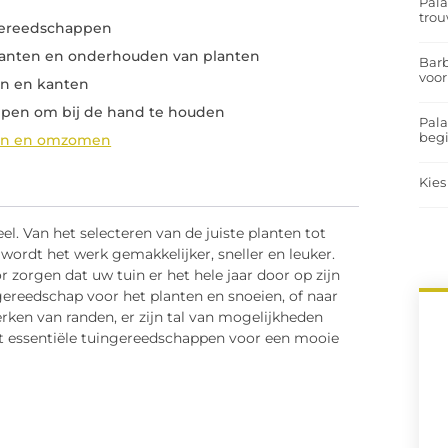
Pal
trou
gereedschappen
lanten en onderhouden van planten
Barb
voor
n en kanten
pen om bij de hand te houden
Pal
begi
en en omzomen
Kies
el. Van het selecteren van de juiste planten tot
wordt het werk gemakkelijker, sneller en leuker.
 zorgen dat uw tuin er het hele jaar door op zijn
ngereedschap voor het planten en snoeien, of naar
erken van randen, er zijn tal van mogelijkheden
st essentiële tuingereedschappen voor een mooie