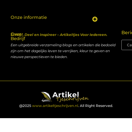
Onze informatie
Koop backlinks: een shortcut naar SEO-succes of een recept voor problemen?
Geld verdienen met je website: van hobby naar inkomen
Beri
Over
Schrijf, Deel en Inspireer – Artikeltjes Voor Iedereen.
Bedrijf
Een uitgebreide verzameling blogs en artikelen die bedoeld
zijn om het dagelijks leven te verrijken, kleur te geven en
nieuwe perspectieven te bieden.
@2025
www.artikeltjeschrijven.nl
. All Right Reserved.