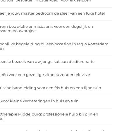
oortuin bestraten in Etten-Leur voor elk seizoen
eef je jouw master bedroom de sfeer van een luxe hotel
om bouwfolie onmisbaar is voor een degelijk en
rzaam bouwproject
oonlijke begeleiding bij een occasion in regio Rotterdam
en
eerste bezoek van uw jonge kat aan de dierenarts
eeën voor een gezellige zithoek zonder televisie
tische handleiding voor een fris huis en een fijne tuin
 voor kleine verbeteringen in huis en tuin
otherapie Middelburg: professionele hulp bij pijn en
tel