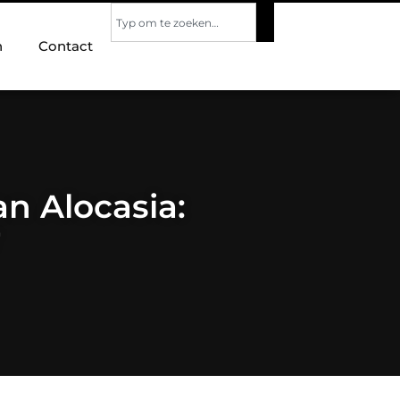
n
Contact
n Alocasia:
r