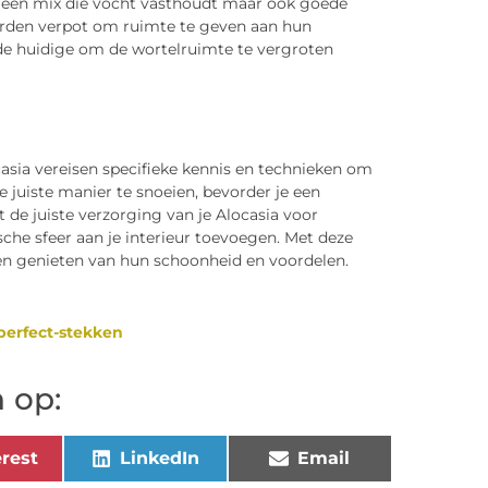
 een mix die vocht vasthoudt maar ook goede
orden verpot om ruimte te geven aan hun
n de huidige om de wortelruimte te vergroten
asia vereisen specifieke kennis en technieken om
e juiste manier te snoeien, bevorder je een
 de juiste verzorging van je Alocasia voor
che sfeer aan je interieur toevoegen. Met deze
 en genieten van hun schoonheid en voordelen.
perfect-stekken
 op:
rest
LinkedIn
Email