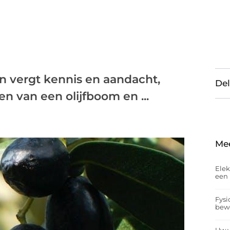
n vergt kennis en aandacht,
Del
en van een olijfboom en ...
Me
Elek
een 
Fysi
bew