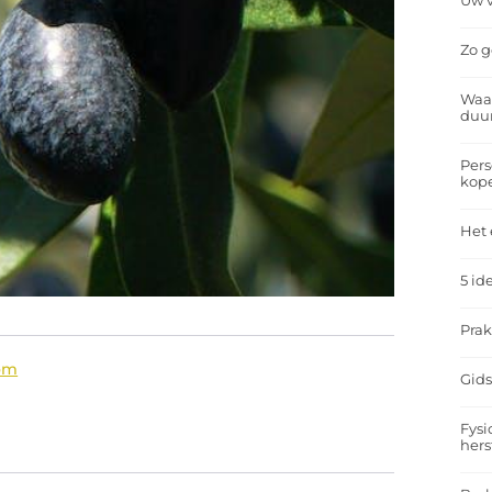
Uw v
Zo g
Waar
duu
Pers
kop
Het 
5 id
Prak
oom
Gids
Fysi
hers