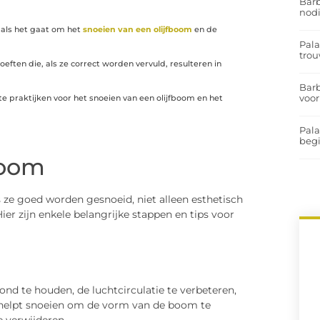
Barb
nodi
 als het gaat om het
snoeien van een olijfboom
en de
Pal
trou
eften die, als ze correct worden vervuld, resulteren in
Barb
voor
e praktijken voor het snoeien van een olijfboom en het
Pal
begi
boom
 ze goed worden gesnoeid, niet alleen esthetisch
ier zijn enkele belangrijke stappen en tips voor
d te houden, de luchtcirculatie te verbeteren,
t helpt snoeien om de vorm van de boom te
 verwijderen.