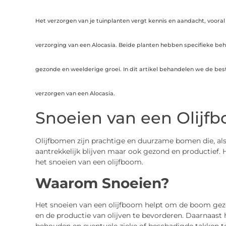
Het verzorgen van je tuinplanten vergt kennis en aandacht, vooral
verzorging van een Alocasia. Beide planten hebben specifieke beho
gezonde en weelderige groei. In dit artikel behandelen we de best
verzorgen van een Alocasia.
Snoeien van een Olijf
Olijfbomen zijn prachtige en duurzame bomen die, als
aantrekkelijk blijven maar ook gezond en productief. H
het snoeien van een olijfboom.
Waarom Snoeien?
Het snoeien van een olijfboom helpt om de boom gezon
en de productie van olijven te bevorderen. Daarnaas
behouden en eventuele zieke of beschadigde takken te