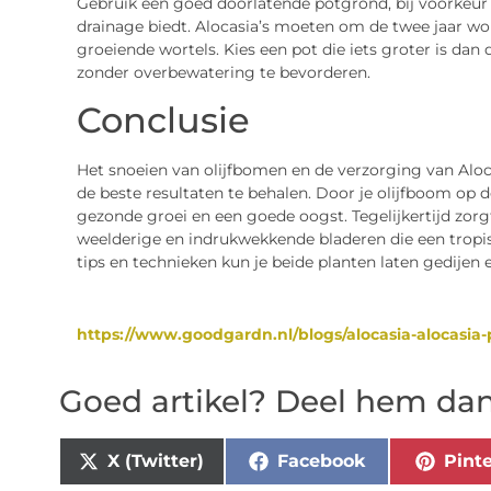
Gebruik een goed doorlatende potgrond, bij voorkeur
drainage biedt. Alocasia’s moeten om de twee jaar w
groeiende wortels. Kies een pot die iets groter is da
zonder overbewatering te bevorderen.
Conclusie
Het snoeien van olijfbomen en de verzorging van Aloc
de beste resultaten te behalen. Door je olijfboom op d
gezonde groei en een goede oogst. Tegelijkertijd zorgt
weelderige en indrukwekkende bladeren die een tropis
tips en technieken kun je beide planten laten gedijen
https://www.goodgardn.nl/blogs/alocasia-alocasia-
Goed artikel? Deel hem dan
X (Twitter)
Facebook
Pinte