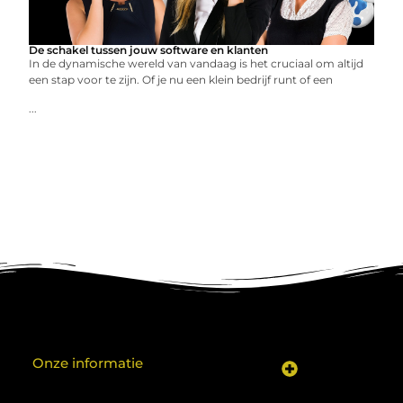
De schakel tussen jouw software en klanten
In de dynamische wereld van vandaag is het cruciaal om altijd
een stap voor te zijn. Of je nu een klein bedrijf runt of een
...
Onze informatie
Koop backlinks: een shortcut naar SEO-succes of een recept voor problemen?
Geld verdienen met je website: van hobby naar inkomen