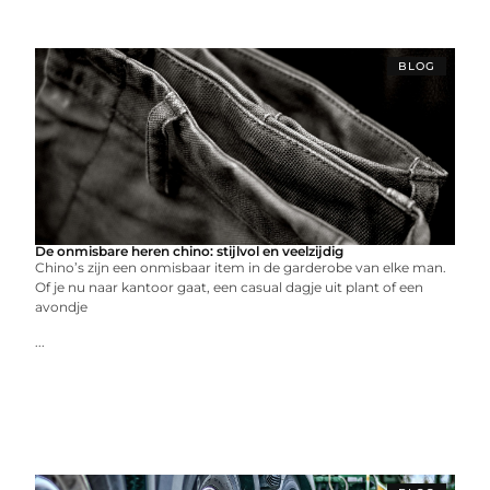
BLOG
De onmisbare heren chino: stijlvol en veelzijdig
Chino’s zijn een onmisbaar item in de garderobe van elke man.
Of je nu naar kantoor gaat, een casual dagje uit plant of een
avondje
...