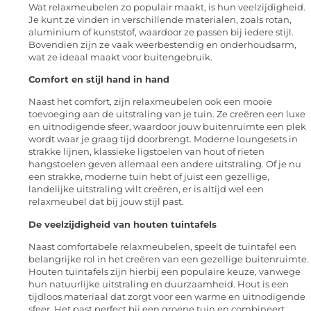
Wat relaxmeubelen zo populair maakt, is hun veelzijdigheid.
Je kunt ze vinden in verschillende materialen, zoals rotan,
aluminium of kunststof, waardoor ze passen bij iedere stijl.
Bovendien zijn ze vaak weerbestendig en onderhoudsarm,
wat ze ideaal maakt voor buitengebruik.
Comfort en stijl hand in hand
Naast het comfort, zijn relaxmeubelen ook een mooie
toevoeging aan de uitstraling van je tuin. Ze creëren een luxe
en uitnodigende sfeer, waardoor jouw buitenruimte een plek
wordt waar je graag tijd doorbrengt. Moderne loungesets in
strakke lijnen, klassieke ligstoelen van hout of rieten
hangstoelen geven allemaal een andere uitstraling. Of je nu
een strakke, moderne tuin hebt of juist een gezellige,
landelijke uitstraling wilt creëren, er is altijd wel een
relaxmeubel dat bij jouw stijl past.
De veelzijdigheid van houten tuintafels
Naast comfortabele relaxmeubelen, speelt de tuintafel een
belangrijke rol in het creëren van een gezellige buitenruimte.
Houten tuintafels zijn hierbij een populaire keuze, vanwege
hun natuurlijke uitstraling en duurzaamheid. Hout is een
tijdloos materiaal dat zorgt voor een warme en uitnodigende
sfeer. Het past perfect bij een groene tuin en combineert