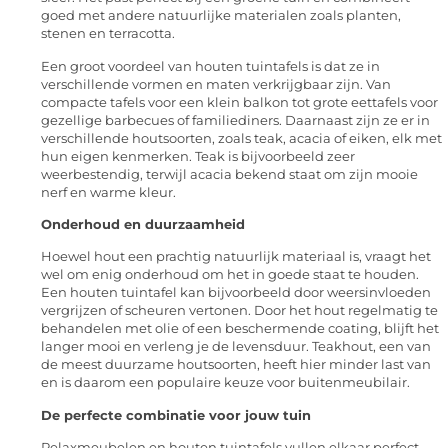
goed met andere natuurlijke materialen zoals planten,
stenen en terracotta.
Een groot voordeel van houten tuintafels is dat ze in
verschillende vormen en maten verkrijgbaar zijn. Van
compacte tafels voor een klein balkon tot grote eettafels voor
gezellige barbecues of familiediners. Daarnaast zijn ze er in
verschillende houtsoorten, zoals teak, acacia of eiken, elk met
hun eigen kenmerken. Teak is bijvoorbeeld zeer
weerbestendig, terwijl acacia bekend staat om zijn mooie
nerf en warme kleur.
Onderhoud en duurzaamheid
Hoewel hout een prachtig natuurlijk materiaal is, vraagt het
wel om enig onderhoud om het in goede staat te houden.
Een houten tuintafel kan bijvoorbeeld door weersinvloeden
vergrijzen of scheuren vertonen. Door het hout regelmatig te
behandelen met olie of een beschermende coating, blijft het
langer mooi en verleng je de levensduur. Teakhout, een van
de meest duurzame houtsoorten, heeft hier minder last van
en is daarom een populaire keuze voor buitenmeubilair.
De perfecte combinatie voor jouw tuin
Relaxmeubelen en houten tuintafels vullen elkaar perfect