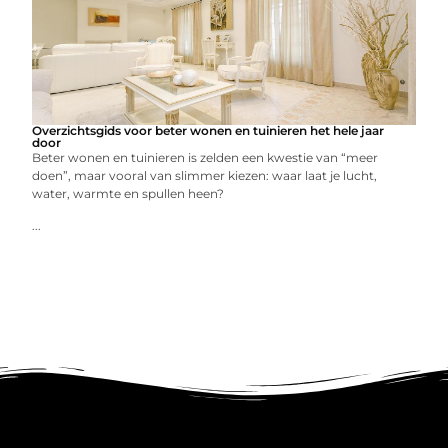
Overzichtsgids voor beter wonen en tuinieren het hele jaar
door
Beter wonen en tuinieren is zelden een kwestie van “meer
doen”, maar vooral van slimmer kiezen: waar laat je lucht,
water, warmte en spullen heen?
...