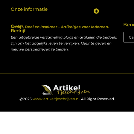
Onze informatie
Koop backlinks: een shortcut naar SEO-succes of een recept voor problemen?
Geld verdienen met je website: van hobby naar inkomen
Beri
Over
Schrijf, Deel en Inspireer – Artikeltjes Voor Iedereen.
Bedrijf
Een uitgebreide verzameling blogs en artikelen die bedoeld
zijn om het dagelijks leven te verrijken, kleur te geven en
nieuwe perspectieven te bieden.
@2025
www.artikeltjeschrijven.nl
. All Right Reserved.