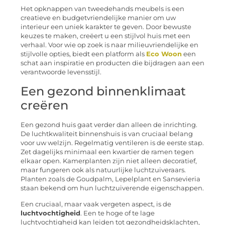
Het opknappen van tweedehands meubels is een
creatieve en budgetvriendelijke manier om uw
interieur een uniek karakter te geven. Door bewuste
keuzes te maken, creëert u een stijlvol huis met een
verhaal. Voor wie op zoek is naar milieuvriendelijke en
stijlvolle opties, biedt een platform als
Eco Woon
een
schat aan inspiratie en producten die bijdragen aan een
verantwoorde levensstijl.
Een gezond binnenklimaat
creëren
Een gezond huis gaat verder dan alleen de inrichting.
De luchtkwaliteit binnenshuis is van cruciaal belang
voor uw welzijn. Regelmatig ventileren is de eerste stap.
Zet dagelijks minimaal een kwartier de ramen tegen
elkaar open. Kamerplanten zijn niet alleen decoratief,
maar fungeren ook als natuurlijke luchtzuiveraars.
Planten zoals de Goudpalm, Lepelplant en Sansevieria
staan bekend om hun luchtzuiverende eigenschappen.
Een cruciaal, maar vaak vergeten aspect, is de
luchtvochtigheid
. Een te hoge of te lage
luchtvochtigheid kan leiden tot gezondheidsklachten,