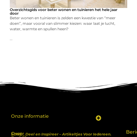
Overzichtsgids voor beter wonen en tuinieren het hele jaar
door
Beter wonen en tuinieren is zelden een kwestie van “meer
doen”, maar vooral van slimmer kiezen: waar laat je lucht,
water, warmte en spullen heen?
...
Onze informatie
Koop backlinks: een shortcut naar SEO-succes of een recept voor problemen?
Geld verdienen met je website: van hobby naar inkomen
Beri
Over
Schrijf, Deel en Inspireer – Artikeltjes Voor Iedereen.