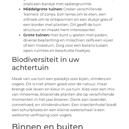
zoals een bankje met opbergruimte.
Middelgrote tuinen:
Creëer verschillende
‘kamers’ of zones. Een terras om te eten, een
zithoek om te ontspannen en een stukje gras of
een border met planten. Dit geeft de tuin
structuur en maakt hem interessanter.
Grote tuinen:
Hier kunt u spelen met paden,
diverse beplanting en misschien zelfs een vijver
of een moestuin. Zorg voor een balans tussen
open ruimtes en beschutte hoekjes.
Biodiversiteit in uw
achtertuin
Maak van uw tuin een paradijs voor bijen, vlinders en
vogels. Dit is niet alleen goed voor de natuur, maar
brengt ook leven en kleur in uw tuin. Kies voor een mix
van inheemse, bloeiende planten die op verschillende
momenten in het jaar bloeien. Denk aan lavendel,
zonnehoed, en vlinderstruiken. Een insectenhotel biedt
een schuilplaats en een kleine waterschaal is een
welkome verfrissing voor vogels.
Binnen en buiten