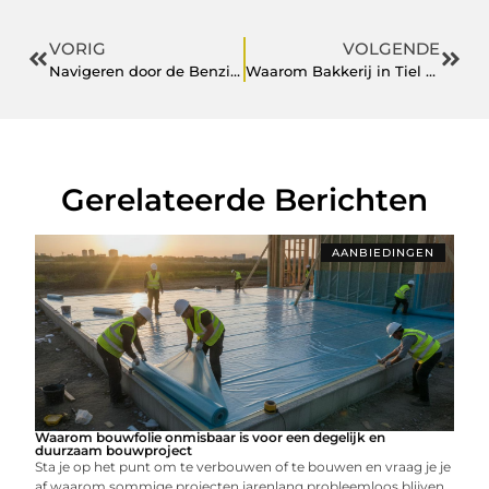
VORIG
VOLGENDE
Navigeren door de Benzineprijs in Leeuwarden: een uitgebreide gids
Waarom Bakkerij in Tiel De Perfecte Bestemming is voor Liefhebbers van Versgebakken Lekkernijen
Gerelateerde Berichten
AANBIEDINGEN
Waarom bouwfolie onmisbaar is voor een degelijk en
duurzaam bouwproject
Sta je op het punt om te verbouwen of te bouwen en vraag je je
af waarom sommige projecten jarenlang probleemloos blijven,