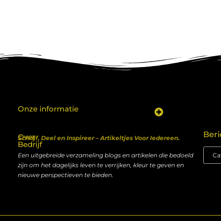
Onze informatie
Koop backlinks: een shortcut naar SEO-succes of een recept voor problemen?
Geld verdienen met je website: van hobby naar inkomen
Beri
Over
Schrijf, Deel en Inspireer – Artikeltjes Voor Iedereen.
Bedrijf
Een uitgebreide verzameling blogs en artikelen die bedoeld
zijn om het dagelijks leven te verrijken, kleur te geven en
nieuwe perspectieven te bieden.