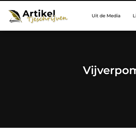
Uit de Media
L
Vijverpom