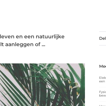
, leven en een natuurlijke
Del
lt aanleggen of ...
Me
Elek
een 
Fysi
bew