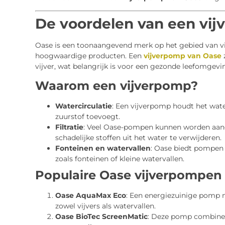
De voordelen van een vi
Oase is een toonaangevend merk op het gebied van vi
hoogwaardige producten. Een
vijverpomp van Oase
z
vijver, wat belangrijk is voor een gezonde leefomgevi
Waarom een vijverpomp?
Watercirculatie
: Een vijverpomp houdt het wat
zuurstof toevoegt.
Filtratie
: Veel Oase-pompen kunnen worden aange
schadelijke stoffen uit het water te verwijderen.
Fonteinen en watervallen
: Oase biedt pompen 
zoals fonteinen of kleine watervallen.
Populaire Oase vijverpompen
Oase AquaMax Eco
: Een energiezuinige pomp m
zowel vijvers als watervallen.
Oase BioTec ScreenMatic
: Deze pomp combineert