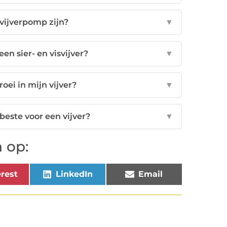
vijverpomp zijn?
▼
een sier- en visvijver?
▼
ei in mijn vijver?
▼
beste voor een vijver?
▼
 op:
rest
LinkedIn
Email