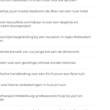
oortuin bestraten in Etten-Leur voor elk seizoen
eef je jouw master bedroom de sfeer van een luxe hotel
om bouwfolie onmisbaar is voor een degelijk en
rzaam bouwproject
oonlijke begeleiding bij een occasion in regio Rotterdam
en
eerste bezoek van uw jonge kat aan de dierenarts
eeën voor een gezellige zithoek zonder televisie
tische handleiding voor een fris huis en een fijne tuin
 voor kleine verbeteringen in huis en tuin
otherapie Middelburg: professionele hulp bij pijn en
tel