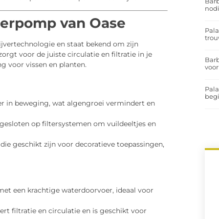
Barb
nodi
jverpomp van Oase
Pal
trou
jvertechnologie en staat bekend om zijn
orgt voor de juiste circulatie en filtratie in je
Barb
ng voor vissen en planten.
voor
Pal
begi
er in beweging, wat algengroei vermindert en
sloten op filtersystemen om vuildeeltjes en
die geschikt zijn voor decoratieve toepassingen,
et een krachtige waterdoorvoer, ideaal voor
 filtratie en circulatie en is geschikt voor