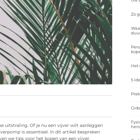
Uw v
Zo g
Waar
duu
Pers
kop
Het 
5 id
Prak
Gids
Fysi
ke uitstraling. Of je nu een vijver wilt aanleggen
hers
jverpomp is essentieel. In dit artikel bespreken
en we tips voor het kopen van een vijver.