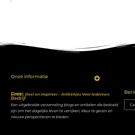
...
Onze informatie
Koop backlinks: een shortcut naar SEO-succes of een recept voor problemen?
Geld verdienen met je website: van hobby naar inkomen
Beri
Over
Schrijf, Deel en Inspireer – Artikeltjes Voor Iedereen.
Bedrijf
Een uitgebreide verzameling blogs en artikelen die bedoeld
zijn om het dagelijks leven te verrijken, kleur te geven en
nieuwe perspectieven te bieden.