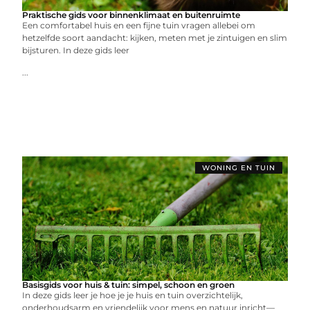
Praktische gids voor binnenklimaat en buitenruimte
Een comfortabel huis en een fijne tuin vragen allebei om
hetzelfde soort aandacht: kijken, meten met je zintuigen en slim
bijsturen. In deze gids leer
...
WONING EN TUIN
Basisgids voor huis & tuin: simpel, schoon en groen
In deze gids leer je hoe je je huis en tuin overzichtelijk,
onderhoudsarm en vriendelijk voor mens en natuur inricht—