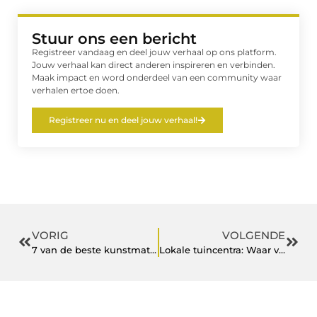
Stuur ons een bericht
Registreer vandaag en deel jouw verhaal op ons platform.
Jouw verhaal kan direct anderen inspireren en verbinden.
Maak impact en word onderdeel van een community waar
verhalen ertoe doen.
Registreer nu en deel jouw verhaal!
VORIG
VOLGENDE
7 van de beste kunstmatige kerstbomen die er bijna echt uitzien
Lokale tuincentra: Waar vindt u de planten die u in uw tuin wilt hebben?