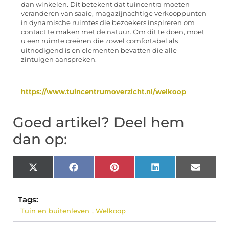
dan winkelen. Dit betekent dat tuincentra moeten
veranderen van saaie, magazijnachtige verkooppunten
in dynamische ruimtes die bezoekers inspireren om
contact te maken met de natuur. Om dit te doen, moet
u een ruimte creëren die zowel comfortabel als
uitnodigend is en elementen bevatten die alle
zintuigen aanspreken.
https://www.tuincentrumoverzicht.nl/welkoop
Goed artikel? Deel hem
dan op:
X
Facebook
Pinterest
LinkedIn
Email
(Twitter)
Tags:
Tuin en buitenleven
,
Welkoop