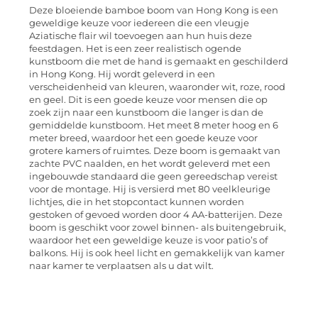
Deze bloeiende bamboe boom van Hong Kong is een
geweldige keuze voor iedereen die een vleugje
Aziatische flair wil toevoegen aan hun huis deze
feestdagen. Het is een zeer realistisch ogende
kunstboom die met de hand is gemaakt en geschilderd
in Hong Kong. Hij wordt geleverd in een
verscheidenheid van kleuren, waaronder wit, roze, rood
en geel. Dit is een goede keuze voor mensen die op
zoek zijn naar een kunstboom die langer is dan de
gemiddelde kunstboom. Het meet 8 meter hoog en 6
meter breed, waardoor het een goede keuze voor
grotere kamers of ruimtes. Deze boom is gemaakt van
zachte PVC naalden, en het wordt geleverd met een
ingebouwde standaard die geen gereedschap vereist
voor de montage. Hij is versierd met 80 veelkleurige
lichtjes, die in het stopcontact kunnen worden
gestoken of gevoed worden door 4 AA-batterijen. Deze
boom is geschikt voor zowel binnen- als buitengebruik,
waardoor het een geweldige keuze is voor patio’s of
balkons. Hij is ook heel licht en gemakkelijk van kamer
naar kamer te verplaatsen als u dat wilt.