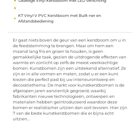
Gezellige Vinyl Kerstboom met LED verlichting
K7 Vinyl V PVC Kerstboom met Built-ner en
Afstandsbediening
Er gaat niets boven de geur van een kerstboom om u in
de feeststemming te brengen. Maar om hem een
maand lang fris en groen te houden, is geen
gemakkelijke taak, gezien de uitdrogende effecten van
warmte en zonlicht op zelfs de meest veerkrachtige
bomen. Kunstbomen zijn een uitstekend alternatief. Ze
zijn er in alle vormen en maten, zodat u er een kunt
kiezen die perfect past bij uw interieurontwerp en
decoratiethema. De markt voor kunstkerstbomen is de
afgelopen jaren aanzienlijk gegroeid, waarbij
fabrikanten nieuwe technologieën, ontwerpen en
materialen hebben geïntroduceerd waardoor deze
bomen er realistischer uitzien dan ooit tevoren. Hier zijn
7 van de beste kunstkerstbomen die er bijna echt
uitzien…