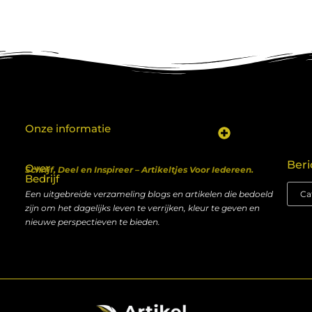
Onze informatie
Koop backlinks: een shortcut naar SEO-succes of een recept voor problemen?
Geld verdienen met je website: van hobby naar inkomen
Beri
Over
Schrijf, Deel en Inspireer – Artikeltjes Voor Iedereen.
Bedrijf
Een uitgebreide verzameling blogs en artikelen die bedoeld
zijn om het dagelijks leven te verrijken, kleur te geven en
nieuwe perspectieven te bieden.