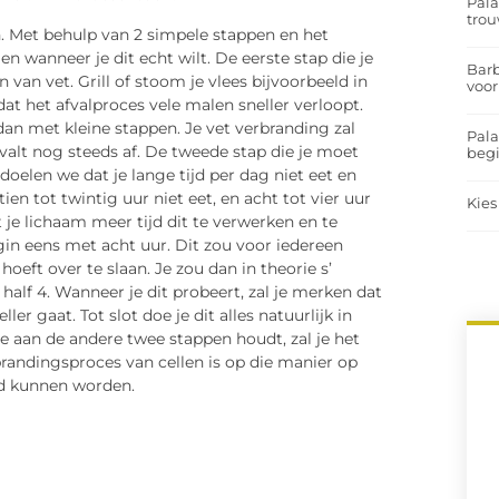
Pal
trou
n. Met behulp van 2 simpele stappen en het
en wanneer je dit echt wilt. De eerste stap die je
Barb
van vet. Grill of stoom je vlees bijvoorbeeld in
voor
dat het afvalproces vele malen sneller verloopt.
dan met kleine stappen. Je vet verbranding zal
Pal
 valt nog steeds af. De tweede stap die je moet
begi
oelen we dat je lange tijd per dag niet eet en
en tot twintig uur niet eet, en acht tot vier uur
Kies
 je lichaam meer tijd dit te verwerken en te
gin eens met acht uur. Dit zou voor iedereen
hoeft over te slaan. Je zou dan in theorie s’
alf 4. Wanneer je dit probeert, zal je merken dat
er gaat. Tot slot doe je dit alles natuurlijk in
je aan de andere twee stappen houdt, zal je het
brandingsproces van cellen is op die manier op
rd kunnen worden.