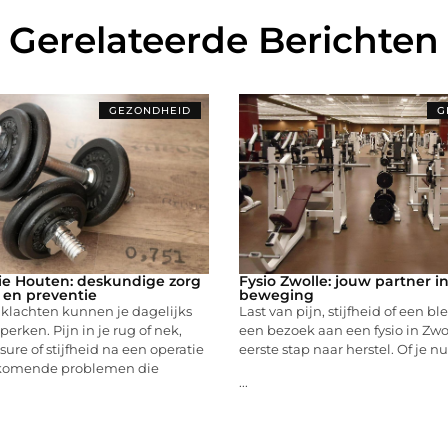
Gerelateerde Berichten
GEZONDHEID
G
ie Houten: deskundige zorg
Fysio Zwolle: jouw partner in
l en preventie
beweging
 klachten kunnen je dagelijks
Last van pijn, stijfheid of een bl
perken. Pijn in je rug of nek,
een bezoek aan een fysio in Zwo
sure of stijfheid na een operatie
eerste stap naar herstel. Of je nu
rkomende problemen die
...