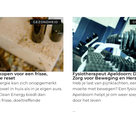
GEZONDHEID
G
kopen voor een frisse,
Fysiotherapeut Apeldoorn: 
e reset
Zorg voor Beweging en Hers
ergie kan zich onopgemerkt
Heb je last van pijnklachten, ee
wel in huis als in je eigen aura.
moeite met bewegen? Een fysio
Clean Energy biedt dan
Apeldoorn helpt je om weer soep
frisse, doeltreffende
door het leven
...