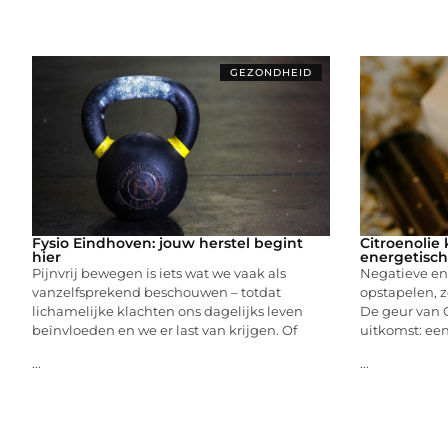
GEZONDHEID
Fysio Eindhoven: jouw herstel begint
Citroenolie 
hier
energetisch
Pijnvrij bewegen is iets wat we vaak als
Negatieve en
vanzelfsprekend beschouwen – totdat
opstapelen, zo
lichamelijke klachten ons dagelijks leven
De geur van 
beïnvloeden en we er last van krijgen. Of
uitkomst: een 
...
...