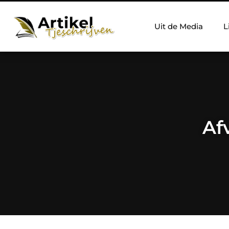
Uit de Media
L
Af