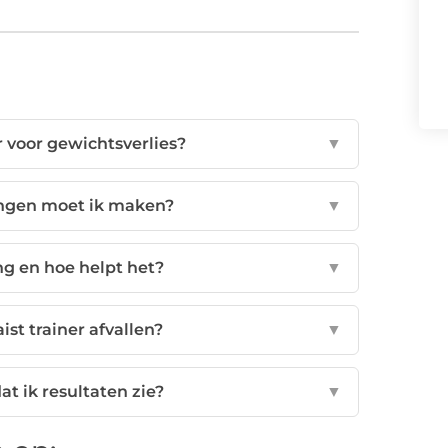
r voor gewichtsverlies?
▼
ngen moet ik maken?
▼
ng en hoe helpt het?
▼
st trainer afvallen?
▼
t ik resultaten zie?
▼