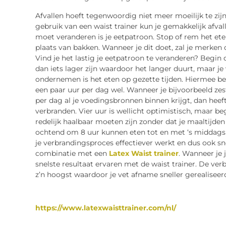
Afvallen hoeft tegenwoordig niet meer moeilijk te zij
gebruik van een waist trainer kun je gemakkelijk afvall
moet veranderen is je eetpatroon. Stop of rem het eten 
plaats van bakken. Wanneer je dit doet, zal je merken 
Vind je het lastig je eetpatroon te veranderen? Begin 
dan iets lager zijn waardoor het langer duurt, maar je
ondernemen is het eten op gezette tijden. Hiermee bed
een paar uur per dag wel. Wanneer je bijvoorbeeld zesti
per dag al je voedingsbronnen binnen krijgt, dan heeft
verbranden. Vier uur is wellicht optimistisch, maar be
redelijk haalbaar moeten zijn zonder dat je maaltijden 
ochtend om 8 uur kunnen eten tot en met ‘s middags h
je verbrandingsproces effectiever werkt en dus ook snell
combinatie met een
Latex Waist trainer
. Wanneer je 
snelste resultaat ervaren met de waist trainer. De ver
z’n hoogst waardoor je vet afname sneller gerealisee
https://www.latexwaisttrainer.com/nl/