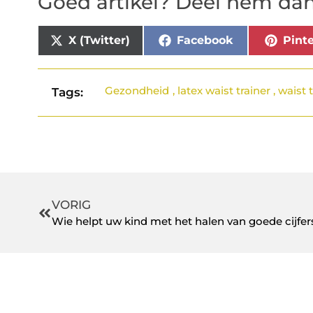
Goed artikel? Deel hem dan
X (Twitter)
Facebook
Pinte
Gezondheid
,
latex waist trainer
,
waist 
Tags:
VORIG
Wie helpt uw kind met het halen van goede cijfer