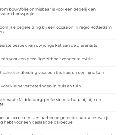
om bouwfolie onmisbaar is voor een degelijk en
rzaam bouwproject
oonlijke begeleiding bij een occasion in regio Rotterdam
en
eerste bezoek van uw jonge kat aan de dierenarts
eeën voor een gezellige zithoek zonder televisie
tische handleiding voor een fris huis en een fijne tuin
 voor kleine verbeteringen in huis en tuin
otherapie Middelburg: professionele hulp bij pijn en
tel
ecue accessoires en barbecue gereedschap: alles wat je
g hebt voor een geslaagde barbecue