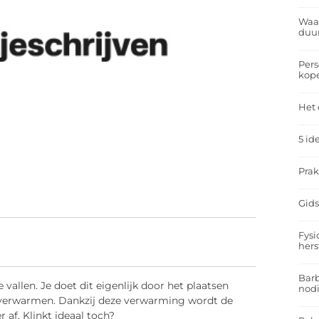
Waar
duu
Pers
kop
Het 
5 id
Prak
Gids
Fysi
hers
Barb
vallen. Je doet dit eigenlijk door het plaatsen
nodi
k verwarmen. Dankzij deze verwarming wordt de
 af. Klinkt ideaal toch?