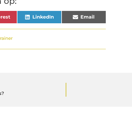
 op:
rest
LinkedIn
Email
trainer
s?