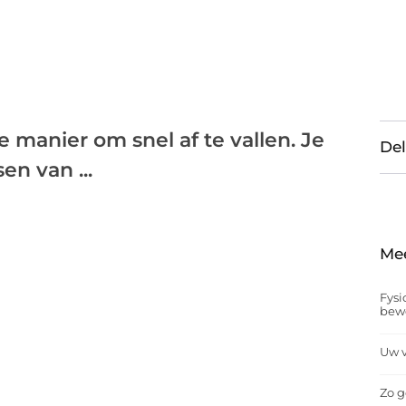
 manier om snel af te vallen. Je
Del
en van ...
Me
Fysi
bew
Uw v
Zo g