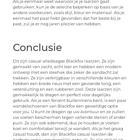
Als je eenmaal weet waarvoor je je laarzen gaat
gebruiken, kun je de selectie beperken op basis van je
andere voorkeuren, zoals stijl, kleur en materiaal. Als je
eenmaal het paar hebt gevonden dat het beste bij je
past, zul je er nog jaren plezier van hebben.
Conclusie
Dit zijn casual alledaagse Blackfox laarzen. Ze zijn
gemaakt van zacht, echt leer en hebben een modern
ontwerp met een sleehak die zeker de aandacht zal
trekken. Ze zijn verkrijgbaar in verschillende kleuren en
hebben een brede neus met een gevoerde tong, een
vetersluiting en een rubberen zool. Deze laarzen zijn
gemakkelijk te dragen en perfect voor dagelijks
gebruik. Als je een fervent buitenmens bent, is een paar
wandelschoenen van Blackfox een geweldige optie
voor jou. U kunt ze dragen op uw avontuur en ze zullen
uw voeten beschermen tegen vallende stenen of ander
puin. Ze zijn ook ademend, dus ze houden je voeten
koel en comfortabel terwijl je wandelt. Als je het graag
casual houdt, dan zijn Blackfox casual laarzen de
perfecte optie voor dagelijks gebruik. Ze zijn stijlvol en