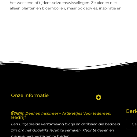
het weekend of tijdens seizoenswisselingen. Ze bieden niet
alleen planten en bloembollen, maar ook advies, inspiratie en
...
Onze informatie
Koop backlinks: een shortcut naar SEO-succes of een recept voor problemen?
Geld verdienen met je website: van hobby naar inkomen
Beri
Over
Schrijf, Deel en Inspireer – Artikeltjes Voor Iedereen.
Bedrijf
Een uitgebreide verzameling blogs en artikelen die bedoeld
zijn om het dagelijks leven te verrijken, kleur te geven en
nieuwe perspectieven te bieden.