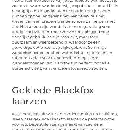
koel en comfortabel terwijl je wandelt. Je wilt niet dat je
voeten te warm worden terwijl je op de trails bent. Het is
belangrijk om in gedachten te houden dat je voeten
kunnen opzwellen tijdens het wandelen, dus het
kiezen van een bredere wandelschoen zal helpen met
dat. Niet alleen zijn wandelschoenen geweldig voor
outdoor activiteiten, maar ze werken ook goed voor
dagelijks gebruik. Ze zijn modieus, maar toch
duurzaam en weerbestendig, waardoor ze een
geweldige optie voor dagelijks gebruik. Sommige
wandelschoenen hebben waterdichte materialen en
rubberen zolen voor extra bescherming. Deze
wandelschoenen van Blackfox zijn perfect voor elke
buitenactiviteit, van wandelen tot sneeuwsporten.
Geklede Blackfox
laarzen
Als je er stijlvol uit wilt zien zonder comfort op te offeren,
is een paar geklede Blackfox laarzen de perfecte optie
voor jou. Deze stijlen zijn gemaakt van zachte en
duurzame materialen, zodat je er zeker van kunt zijn