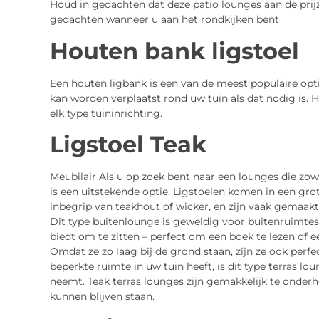
Houd in gedachten dat deze patio lounges aan de prijz
gedachten wanneer u aan het rondkijken bent
Houten bank ligstoel
Een houten ligbank is een van de meest populaire op
kan worden verplaatst rond uw tuin als dat nodig is. He
elk type tuininrichting.
Ligstoel Teak
Meubilair Als u op zoek bent naar een lounges die zowe
is een uitstekende optie. Ligstoelen komen in een gro
inbegrip van teakhout of wicker, en zijn vaak gemaak
Dit type buitenlounge is geweldig voor buitenruimte
biedt om te zitten – perfect om een boek te lezen of 
Omdat ze zo laag bij de grond staan, zijn ze ook perfec
beperkte ruimte in uw tuin heeft, is dit type terras lo
neemt. Teak terras lounges zijn gemakkelijk te onder
kunnen blijven staan.