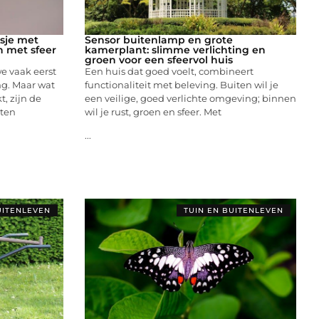
sje met
Sensor buitenlamp en grote
n met sfeer
kamerplant: slimme verlichting en
groen voor een sfeervol huis
we vaak eerst
Een huis dat goed voelt, combineert
ng. Maar wat
functionaliteit met beleving. Buiten wil je
, zijn de
een veilige, goed verlichte omgeving; binnen
nten
wil je rust, groen en sfeer. Met
...
UITENLEVEN
TUIN EN BUITENLEVEN