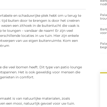
Barb
nodi
Pal
ortabele en schaduwrijke plek hebt om u terug te
trou
tijd buiten door te brengen is door het creëren
n wezen een zithoek in de buitenlucht die vaak is
Barb
 te loungen – vandaar de naam! Er zijn veel
voor
rschillende locaties in uw tuin. Hier zijn enkele
ontwerpen van uw eigen buitenruimte. Kom een
Pal
entrum
begi
 die veel bomen heeft. Dit type van patio lounge
ntspannen. Het is ook geweldig voor mensen die
genieten in comfort.
emaakt is van natuurlijke materialen, zoals
en een mooi, natuurlijk gevoel voor uw tuin.