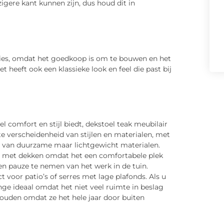
igere kant kunnen zijn, dus houd dit in
ties, omdat het goedkoop is om te bouwen en het
t heeft ook een klassieke look en feel die past bij
l comfort en stijl biedt, dekstoel teak meubilair
te verscheidenheid van stijlen en materialen, met
t van duurzame maar lichtgewicht materialen.
s met dekken omdat het een comfortabele plek
een pauze te nemen van het werk in de tuin.
t voor patio’s of serres met lage plafonds. Als u
unge ideaal omdat het niet veel ruimte in beslag
houden omdat ze het hele jaar door buiten