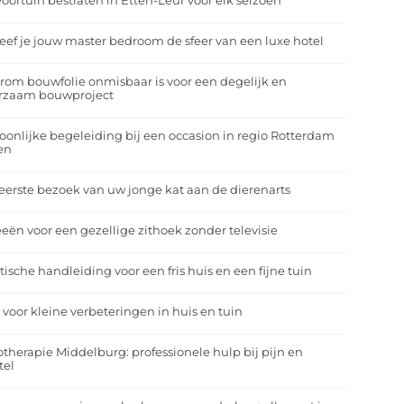
oortuin bestraten in Etten-Leur voor elk seizoen
eef je jouw master bedroom de sfeer van een luxe hotel
om bouwfolie onmisbaar is voor een degelijk en
rzaam bouwproject
oonlijke begeleiding bij een occasion in regio Rotterdam
en
eerste bezoek van uw jonge kat aan de dierenarts
eeën voor een gezellige zithoek zonder televisie
tische handleiding voor een fris huis en een fijne tuin
 voor kleine verbeteringen in huis en tuin
otherapie Middelburg: professionele hulp bij pijn en
tel