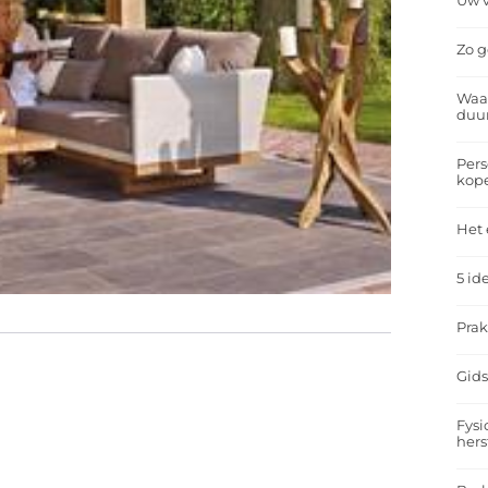
Uw v
Zo g
Waar
duu
Pers
kop
Het 
5 id
Prak
Gids
Fysi
hers