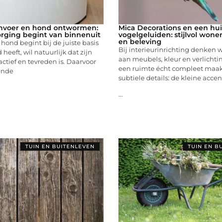
nvoer en hond ontwormen:
Mica Decorations en een hui
rging begint van binnenuit
vogelgeluiden: stijlvol wone
en beleving
ond begint bij de juiste basis
Bij interieurinrichting denken 
heeft, wil natuurlijk dat zijn
aan meubels, kleur en verlichti
actief en tevreden is. Daarvoor
een ruimte écht compleet maakt
lende
subtiele details: de kleine acce
...
TUIN EN BUITENLEVEN
TUIN EN B