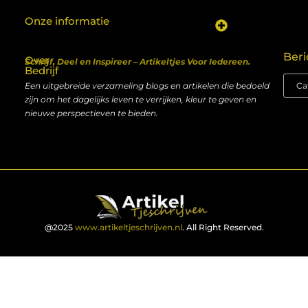
Onze informatie
Koop backlinks: een shortcut naar SEO-succes of een recept voor problemen?
Geld verdienen met je website: van hobby naar inkomen
Beri
Over
Schrijf, Deel en Inspireer – Artikeltjes Voor Iedereen.
Bedrijf
Een uitgebreide verzameling blogs en artikelen die bedoeld
zijn om het dagelijks leven te verrijken, kleur te geven en
nieuwe perspectieven te bieden.
@2025
www.artikeltjeschrijven.nl
. All Right Reserved.