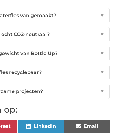
aterfles van gemaakt?
▼
s echt CO2-neutraal?
▼
gewicht van Bottle Up?
▼
fles recyclebaar?
▼
rzame projecten?
▼
 op:
rest
LinkedIn
Email