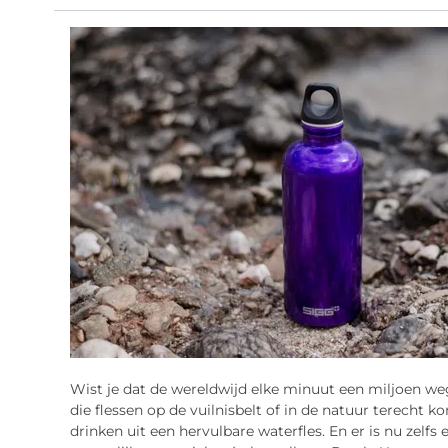
Wist je dat de wereldwijd elke minuut een miljoen w
die flessen op de vuilnisbelt of in de natuur terech
drinken uit een hervulbare waterfles. En er is nu zelfs