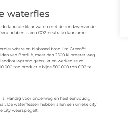
 waterfles
Nederland die klaar waren met de rondzwervende
reëerd hebben is een CO2-neutrale duurzame
 hernieuwbare en biobased bron. I’m Green™
den van Brazilië, meer dan 2500 kilometer weg
 landbouwgrond gebruikt en werken ze zo
100.000 ton productie bijna 500.000 ton CO2 te
ht is. Handig voor onderweg en heel eenvoudig
ar. De waterflessen hebben allen een unieke city
e city weerspiegelt.