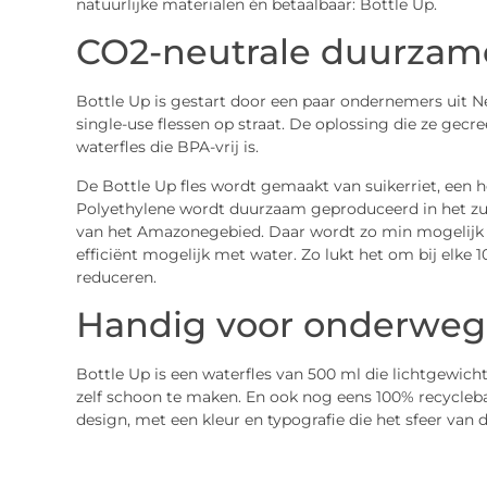
natuurlijke materialen én betaalbaar: Bottle Up.
CO2-neutrale duurzame
Bottle Up is gestart door een paar ondernemers uit 
single-use flessen op straat. De oplossing die ze gec
waterfles die BPA-vrij is.
De Bottle Up fles wordt gemaakt van suikerriet, een
Polyethylene wordt duurzaam geproduceerd in het zui
van het Amazonegebied. Daar wordt zo min mogelijk
efficiënt mogelijk met water. Zo lukt het om bij elke 
reduceren.
Handig voor onderweg
Bottle Up is een waterfles van 500 ml die lichtgewic
zelf schoon te maken. En ook nog eens 100% recycleba
design, met een kleur en typografie die het sfeer van d