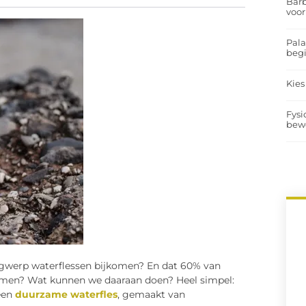
Barb
voor
Pal
begi
Kies
Fysi
bew
egwerp waterflessen bijkomen? En dat 60% van
t komen? Wat kunnen we daaraan doen? Heel simpel:
 een
duurzame waterfles
, gemaakt van