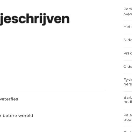
Pers
kop
Het 
5 id
Prak
Gids
Fysi
hers
Barb
aterfles
nodi
Pal
r betere wereld
trou