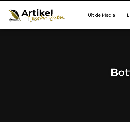
Uit de Media
L
Bot