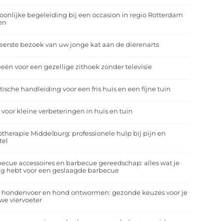
oonlijke begeleiding bij een occasion in regio Rotterdam
en
eerste bezoek van uw jonge kat aan de dierenarts
eeën voor een gezellige zithoek zonder televisie
tische handleiding voor een fris huis en een fijne tuin
 voor kleine verbeteringen in huis en tuin
otherapie Middelburg: professionele hulp bij pijn en
tel
ecue accessoires en barbecue gereedschap: alles wat je
g hebt voor een geslaagde barbecue
a hondenvoer en hond ontwormen: gezonde keuzes voor je
we viervoeter