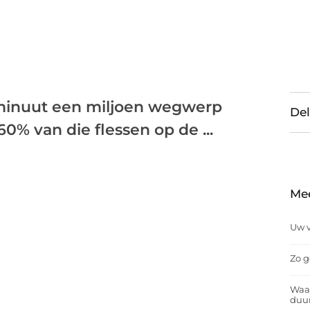
 minuut een miljoen wegwerp
Del
0% van die flessen op de ...
Me
Uw v
Zo g
Waar
duu