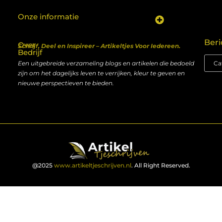
Onze informatie
Koop backlinks: een shortcut naar SEO-succes of een recept voor problemen?
Geld verdienen met je website: van hobby naar inkomen
Beri
Over
Schrijf, Deel en Inspireer – Artikeltjes Voor Iedereen.
Bedrijf
Een uitgebreide verzameling blogs en artikelen die bedoeld
zijn om het dagelijks leven te verrijken, kleur te geven en
nieuwe perspectieven te bieden.
@2025
www.artikeltjeschrijven.nl
. All Right Reserved.