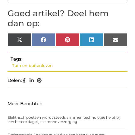
Goed artikel? Deel hem
dan op:
X
Facebook
Pinterest
LinkedIn
Email
(Twitter)
Tags:
Tuin en buitenleven
Delen:
Meer Berichten
Elektrisch poetsen wordt steeds slimmer: technologie helpt bij
een betere dagelijkse mondverzorging
Fysiotherapie Apeldoorn: werken aan herstel en meer