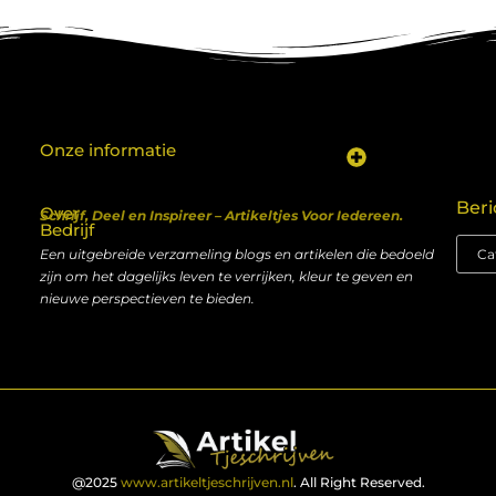
Onze informatie
Koop backlinks: een shortcut naar SEO-succes of een recept voor problemen?
Geld verdienen met je website: van hobby naar inkomen
Beri
Over
Schrijf, Deel en Inspireer – Artikeltjes Voor Iedereen.
Bedrijf
Een uitgebreide verzameling blogs en artikelen die bedoeld
zijn om het dagelijks leven te verrijken, kleur te geven en
nieuwe perspectieven te bieden.
@2025
www.artikeltjeschrijven.nl
. All Right Reserved.