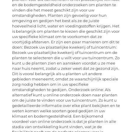
en de bodemgesteldheid onderzoeken om planten te
vinden die het meest geschikt zijn voor uw
omstandigheden. Planten zijn gevoelig voor hun
omgeving en gedijen het best als ze de juiste
hoeveelheid licht, water en voedingsstoffen krijgen. Het
is belangrijk om planten te kiezen die geschikt zijn voor
uw specifieke klimaat om te voorkomen dat ze
voortijdig afsterven. Er zijn een paar manieren om dit te
doen: Bezoek uw plaatselijke kwekerij of tuincentrum:
Bezoek uw plaatselijke kwekerij of tuincentrum om de
planten te selecteren die u wilt voor uw tuincentrum. Zo
kunt u de planten zien en aanraken voordat u ze mee
naar huis neemt, zodat u zeker weet dat ze gezond zijn.
Dit is vooral belangrijk als u planten uit andere
gebieden meeneemt, omdat ze waarschijnlijk speciale
zorg nodig hebben om in uw specifieke
omstandigheden te gedijen. Onderzoek online: Als
alternatief kunt u online onderzoek doen naar planten
om de juiste te vinden voor uw tuincentrum. Zo kunt u
gedetailleerde informatie over elke plant bekijken en te
weten komen welke soorten goed gedijen in uw
klimaat en bodemgesteldheid. Een bijkomend
voordeel van online onderzoek is dat je planten in alle
stadia van ontwikkeling kunt vinden, wat je de