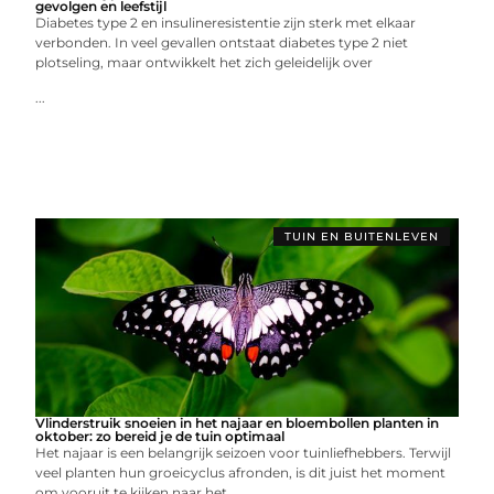
gevolgen en leefstijl
Diabetes type 2 en insulineresistentie zijn sterk met elkaar
verbonden. In veel gevallen ontstaat diabetes type 2 niet
plotseling, maar ontwikkelt het zich geleidelijk over
...
TUIN EN BUITENLEVEN
Vlinderstruik snoeien in het najaar en bloembollen planten in
oktober: zo bereid je de tuin optimaal
Het najaar is een belangrijk seizoen voor tuinliefhebbers. Terwijl
veel planten hun groeicyclus afronden, is dit juist het moment
om vooruit te kijken naar het