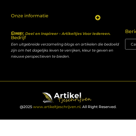
Onze informatie
Koop backlinks: een shortcut naar SEO-succes of een recept voor problemen?
Geld verdienen met je website: van hobby naar inkomen
Beri
Over
Schrijf, Deel en Inspireer – Artikeltjes Voor Iedereen.
Bedrijf
Een uitgebreide verzameling blogs en artikelen die bedoeld
zijn om het dagelijks leven te verrijken, kleur te geven en
nieuwe perspectieven te bieden.
@2025
www.artikeltjeschrijven.nl
. All Right Reserved.