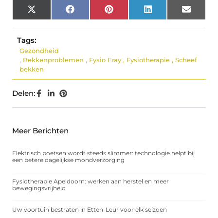
X
Facebook
Pinterest
LinkedIn
Email
(Twitter)
Tags:
Gezondheid
,
Bekkenproblemen
,
Fysio Eray
,
Fysiotherapie
,
Scheef
bekken
Delen:
Meer Berichten
Elektrisch poetsen wordt steeds slimmer: technologie helpt bij
een betere dagelijkse mondverzorging
Fysiotherapie Apeldoorn: werken aan herstel en meer
bewegingsvrijheid
Uw voortuin bestraten in Etten-Leur voor elk seizoen