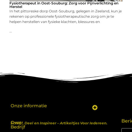
Fysiotherapeut in Oost-Souburg: Zorg voor Pijnverlichting en
Herstel
In het pittoreske dorp Oost-Souburg, gelegen in Zeeland, kun je
rekenen op professionele fysiotherapeutische zorg om je te
helpen herstellen van fysieke klachten, blessures en
...
Onze informatie
Koop backlinks: een shortcut naar SEO-succes of een recept voor problemen?
Geld verdienen met je website: van hobby naar inkomen
Beri
Over
Schrijf, Deel en Inspireer – Artikeltjes Voor Iedereen.
Bedrijf