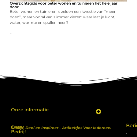
Overzichtsgids voor beter wonen en tuinieren het hele jaar
door
Beter wonen en tuinieren is zelden een kwestie van “meer
doen”, maar vooral van slimmer kiezen: waar laat je lucht,
water, warmte en spullen heen?
...
Onze informatie
Koop backlinks: een shortcut naar SEO-succes of een recept voor problemen?
Geld verdienen met je website: van hobby naar inkomen
Beri
Over
Schrijf, Deel en Inspireer – Artikeltjes Voor Iedereen.
Bedrijf