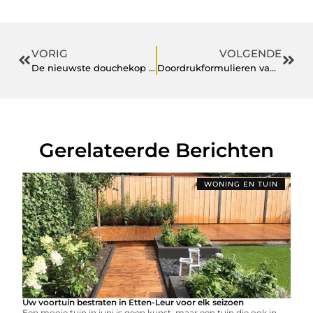
VORIG
VOLGENDE
De nieuwste douchekop opties
Doordrukformulieren van ZigZag Forms
Gerelateerde Berichten
WONING EN TUIN
Uw voortuin bestraten in Etten-Leur voor elk seizoen
Een mooie tuin in juni is geen kunst, maar een tuin die ook in