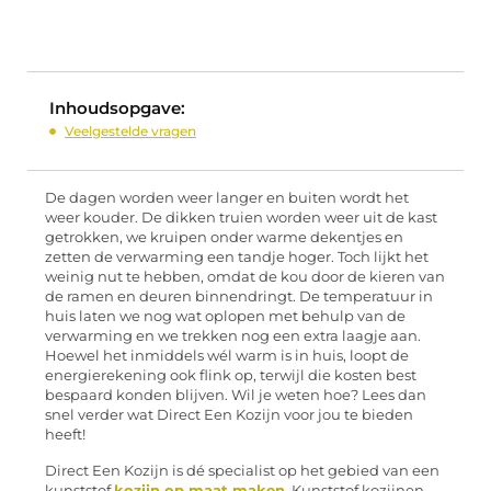
Inhoudsopgave:
Veelgestelde vragen
De dagen worden weer langer en buiten wordt het
weer kouder. De dikken truien worden weer uit de kast
getrokken, we kruipen onder warme dekentjes en
zetten de verwarming een tandje hoger. Toch lijkt het
weinig nut te hebben, omdat de kou door de kieren van
de ramen en deuren binnendringt. De temperatuur in
huis laten we nog wat oplopen met behulp van de
verwarming en we trekken nog een extra laagje aan.
Hoewel het inmiddels wél warm is in huis, loopt de
energierekening ook flink op, terwijl die kosten best
bespaard konden blijven. Wil je weten hoe? Lees dan
snel verder wat Direct Een Kozijn voor jou te bieden
heeft!
Direct Een Kozijn is dé specialist op het gebied van een
kunststof
kozijn op maat maken
. Kunststof kozijnen