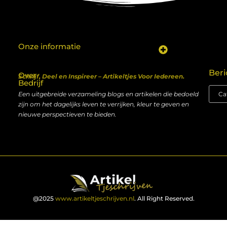
Onze informatie
Koop backlinks: een shortcut naar SEO-succes of een recept voor problemen?
Geld verdienen met je website: van hobby naar inkomen
Beri
Over
Schrijf, Deel en Inspireer – Artikeltjes Voor Iedereen.
Bedrijf
Een uitgebreide verzameling blogs en artikelen die bedoeld
zijn om het dagelijks leven te verrijken, kleur te geven en
nieuwe perspectieven te bieden.
@2025
www.artikeltjeschrijven.nl
. All Right Reserved.