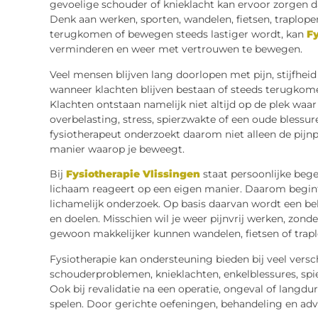
gevoelige schouder of knieklacht kan ervoor zorgen d
Denk aan werken, sporten, wandelen, fietsen, traplope
terugkomen of bewegen steeds lastiger wordt, kan
Fy
verminderen en weer met vertrouwen te bewegen.
Veel mensen blijven lang doorlopen met pijn, stijfheid
wanneer klachten blijven bestaan of steeds terugkomen
Klachten ontstaan namelijk niet altijd op de plek waar
overbelasting, stress, spierzwakte of een oude bless
fysiotherapeut onderzoekt daarom niet alleen de pijnp
manier waarop je beweegt.
Bij
Fysiotherapie Vlissingen
staat persoonlijke begel
lichaam reageert op een eigen manier. Daarom begint
lichamelijk onderzoek. Op basis daarvan wordt een beh
en doelen. Misschien wil je weer pijnvrij werken, zonde
gewoon makkelijker kunnen wandelen, fietsen of trap
Fysiotherapie kan ondersteuning bieden bij veel versc
schouderproblemen, knieklachten, enkelblessures, spi
Ook bij revalidatie na een operatie, ongeval of langdur
spelen. Door gerichte oefeningen, behandeling en adv