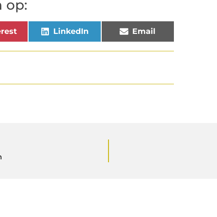
 op:
rest
LinkedIn
Email
n