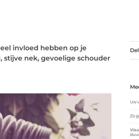
eel invloed hebben op je
Del
g, stijve nek, gevoelige schouder
Me
Uw v
Zo g
Waar
duu