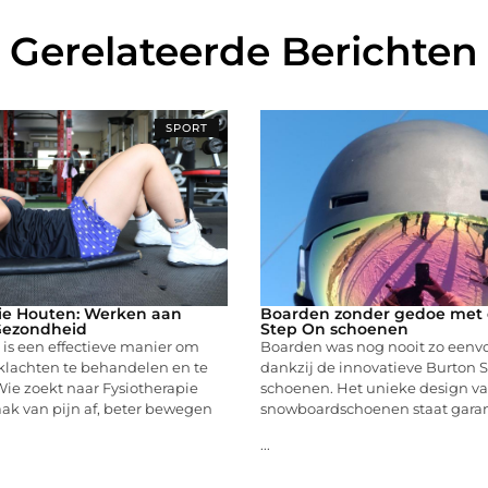
Gerelateerde Berichten
SPORT
ie Houten: Werken aan
Boarden zonder gedoe met 
Gezondheid
Step On schoenen
 is een effectieve manier om
Boarden was nog nooit zo eenv
klachten te behandelen en te
dankzij de innovatieve Burton 
ie zoekt naar Fysiotherapie
schoenen. Het unieke design v
ak van pijn af, beter bewegen
snowboardschoenen staat garan
...