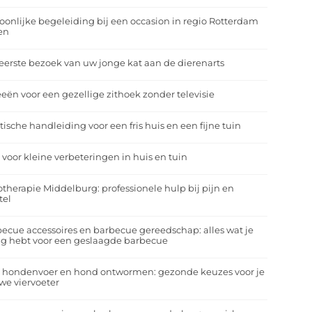
oonlijke begeleiding bij een occasion in regio Rotterdam
en
eerste bezoek van uw jonge kat aan de dierenarts
eeën voor een gezellige zithoek zonder televisie
tische handleiding voor een fris huis en een fijne tuin
 voor kleine verbeteringen in huis en tuin
otherapie Middelburg: professionele hulp bij pijn en
tel
ecue accessoires en barbecue gereedschap: alles wat je
g hebt voor een geslaagde barbecue
a hondenvoer en hond ontwormen: gezonde keuzes voor je
we viervoeter