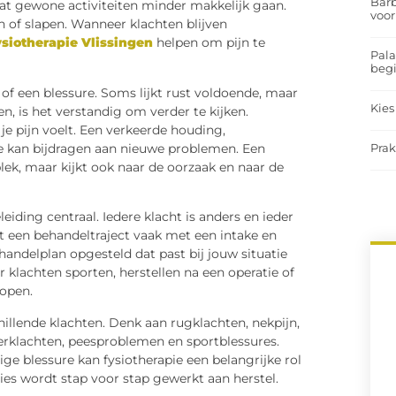
Barb
at gewone activiteiten minder makkelijk gaan.
voor
n of slapen. Wanneer klachten blijven
siotherapie Vlissingen
helpen om pijn te
Pal
begi
 of een blessure. Soms lijkt rust voldoende, maar
Kies
, is het verstandig om verder te kijken.
 je pijn voelt. Een verkeerde houding,
ure kan bijdragen aan nieuwe problemen. Een
Prak
lek, maar kijkt ook naar de oorzaak en naar de
eiding centraal. Iedere klacht is anders en ieder
 een behandeltraject vaak met een intake en
andelplan opgesteld dat past bij jouw situatie
r klachten sporten, herstellen na een operatie of
lopen.
hillende klachten. Denk aan rugklachten, nekpijn,
erklachten, peesproblemen en sportblessures.
ige blessure kan fysiotherapie een belangrijke rol
ies wordt stap voor stap gewerkt aan herstel.