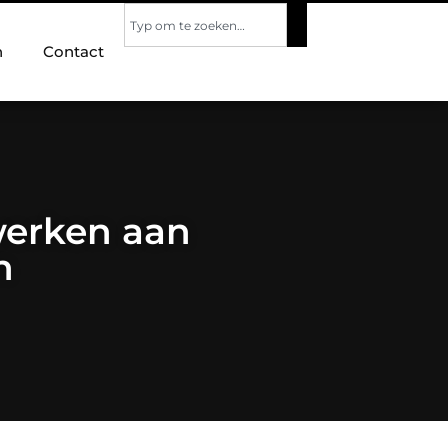
n
Contact
 werken aan
n