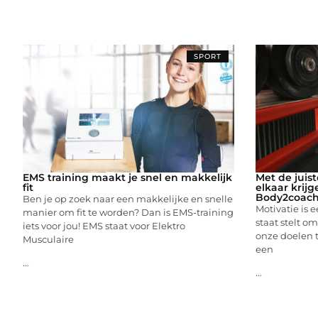
SPORT
EMS training maakt je snel en makkelijk
Met de juist
fit
elkaar krij
Body2coach.
Ben je op zoek naar een makkelijke en snelle
Motivatie is e
manier om fit te worden? Dan is EMS-training
staat stelt o
iets voor jou! EMS staat voor Elektro
onze doelen t
Musculaire
een
...
...