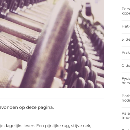
Pers
kop
Het 
5 id
Prak
Gids
Fysi
hers
Barb
nodi
gevonden op deze pagina.
Pal
trou
dagelijks leven. Een pijnlijke rug, stijve nek,