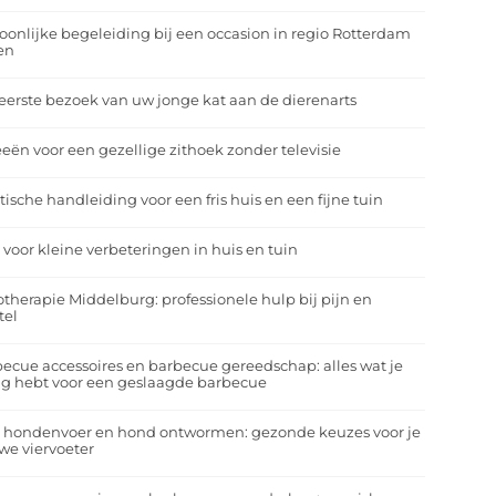
oonlijke begeleiding bij een occasion in regio Rotterdam
en
eerste bezoek van uw jonge kat aan de dierenarts
eeën voor een gezellige zithoek zonder televisie
tische handleiding voor een fris huis en een fijne tuin
 voor kleine verbeteringen in huis en tuin
otherapie Middelburg: professionele hulp bij pijn en
tel
ecue accessoires en barbecue gereedschap: alles wat je
g hebt voor een geslaagde barbecue
a hondenvoer en hond ontwormen: gezonde keuzes voor je
we viervoeter