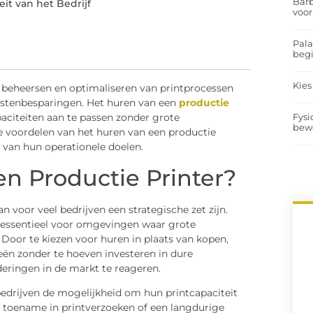
Barb
it van het Bedrijf
voor
Pal
begi
Kies
 beheersen en optimaliseren van printprocessen
kostenbesparingen. Het huren van een
productie
Fysi
paciteiten aan te passen zonder grote
bew
 de voordelen van het huren van een productie
n van hun operationele doelen.
n Productie Printer?
n voor veel bedrijven een strategische zet zijn.
e, essentieel voor omgevingen waar grote
or te kiezen voor huren in plaats van kopen,
eën zonder te hoeven investeren in dure
eringen in de markt te reageren.
bedrijven de mogelijkheid om hun printcapaciteit
e toename in printverzoeken of een langdurige