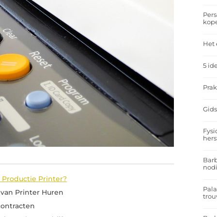
Pers
kop
Het 
5 id
Prak
Gids
Fysi
hers
Barb
nodi
Productie Printer?
Pal
 van Printer Huren
trou
contracten