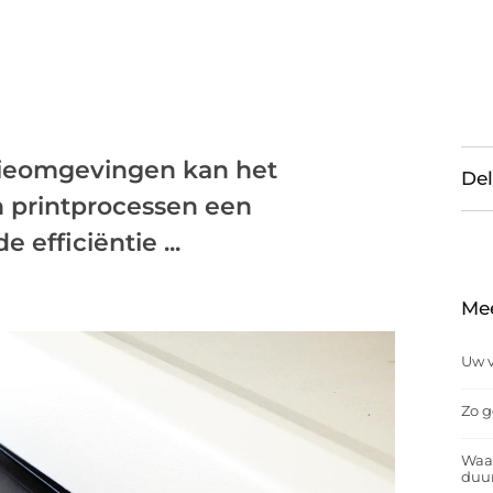
tieomgevingen kan het
Del
n printprocessen een
efficiëntie ...
Me
Uw v
Zo g
Waar
duu