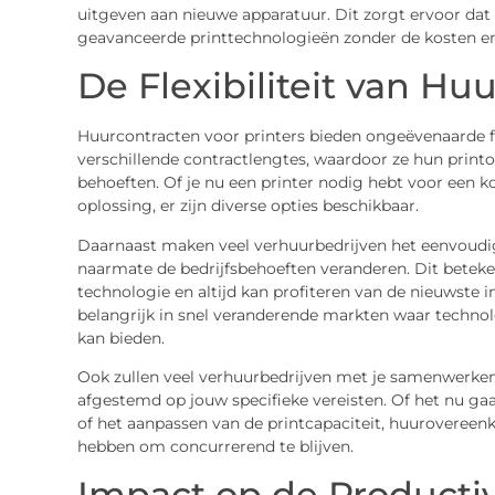
uitgeven aan nieuwe apparatuur. Dit zorgt ervoor dat
geavanceerde printtechnologieën zonder de kosten en
De Flexibiliteit van Hu
Huurcontracten voor printers bieden ongeëvenaarde fle
verschillende contractlengtes, waardoor ze hun prin
behoeften. Of je nu een printer nodig hebt voor een k
oplossing, er zijn diverse opties beschikbaar.
Daarnaast maken veel verhuurbedrijven het eenvoudig
naarmate de bedrijfsbehoeften veranderen. Dit beteken
technologie en altijd kan profiteren van de nieuwste in
belangrijk in snel veranderende markten waar techno
kan bieden.
Ook zullen veel verhuurbedrijven met je samenwerken
afgestemd op jouw specifieke vereisten. Of het nu ga
of het aanpassen van de printcapaciteit, huurovereenko
hebben om concurrerend te blijven.
Impact op de Productivi