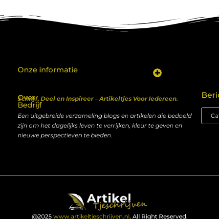
Onze informatie
Koop backlinks: een shortcut naar SEO-succes of een recept voor problemen?
Geld verdienen met je website: van hobby naar inkomen
Beri
Over
Schrijf, Deel en Inspireer – Artikeltjes Voor Iedereen.
Bedrijf
Een uitgebreide verzameling blogs en artikelen die bedoeld
zijn om het dagelijks leven te verrijken, kleur te geven en
nieuwe perspectieven te bieden.
@2025
www.artikeltjeschrijven.nl
. All Right Reserved.