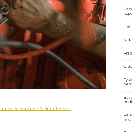
Pers
kop
Het 
5 id
Prak
Gids
Fysi
hers
Barb
nodi
termeer: snel en efficiënt herstel
Pal
trou