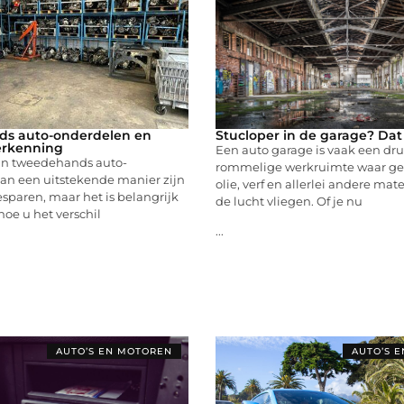
s auto-onderdelen en
Stucloper in de garage? Dat
erkenning
Een auto garage is vaak een dr
an tweedehands auto-
rommelige werkruimte waar ge
an een uitstekende manier zijn
olie, verf en allerlei andere mat
sparen, maar het is belangrijk
de lucht vliegen. Of je nu
oe u het verschil
...
AUTO’S EN MOTOREN
AUTO’S 