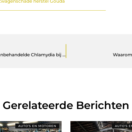
twagenschade herstel Gouda
Van Stil naar Serieus: De Gevaarlijke Impact van Onbehandelde Chlamydia bij Vrouwen
Waarom l
Gerelateerde Berichten
AUTO’S EN MOTOREN
AUTO’S 