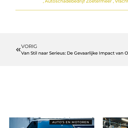
,
Autoschadebedrijf Zoetermeer
,
Vrach
VORIG
AUTO’S EN MOTOREN