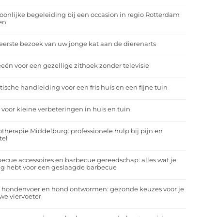
oonlijke begeleiding bij een occasion in regio Rotterdam
en
eerste bezoek van uw jonge kat aan de dierenarts
eeën voor een gezellige zithoek zonder televisie
tische handleiding voor een fris huis en een fijne tuin
 voor kleine verbeteringen in huis en tuin
otherapie Middelburg: professionele hulp bij pijn en
tel
ecue accessoires en barbecue gereedschap: alles wat je
g hebt voor een geslaagde barbecue
a hondenvoer en hond ontwormen: gezonde keuzes voor je
we viervoeter