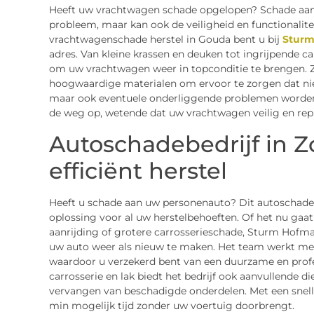
Heeft uw vrachtwagen schade opgelopen? Schade aan e
probleem, maar kan ook de veiligheid en functionalit
vrachtwagenschade herstel in Gouda bent u bij
Sturm
adres. Van kleine krassen en deuken tot ingrijpende c
om uw vrachtwagen weer in topconditie te brengen. 
hoogwaardige materialen om ervoor te zorgen dat niet
maar ook eventuele onderliggende problemen worden
de weg op, wetende dat uw vrachtwagen veilig en repre
Autoschadebedrijf in Z
efficiënt herstel
Heeft u schade aan uw personenauto? Dit autoschadeb
oplossing voor al uw herstelbehoeften. Of het nu gaa
aanrijding of grotere carrosserieschade, Sturm Hofm
uw auto weer als nieuw te maken. Het team werkt me
waardoor u verzekerd bent van een duurzame en profes
carrosserie en lak biedt het bedrijf ook aanvullende di
vervangen van beschadigde onderdelen. Met een snelle 
min mogelijk tijd zonder uw voertuig doorbrengt.