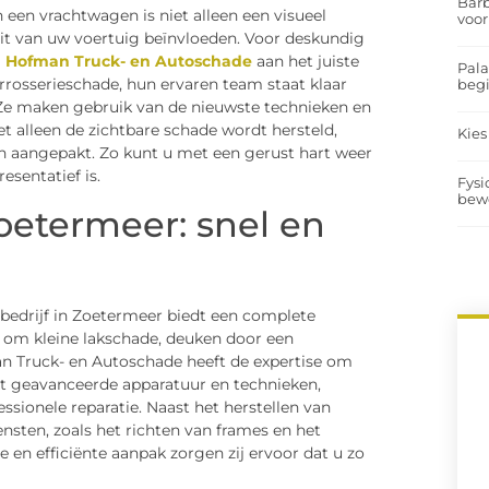
Barb
en vrachtwagen is niet alleen een visueel
voor
eit van uw voertuig beïnvloeden. Voor deskundig
 Hofman Truck- en Autoschade
aan het juiste
Pal
arrosserieschade, hun ervaren team staat klaar
begi
Ze maken gebruik van de nieuwste technieken en
 alleen de zichtbare schade wordt hersteld,
Kies
 aangepakt. Zo kunt u met een gerust hart weer
sentatief is.
Fysi
bew
oetermeer: snel en
edrijf in Zoetermeer biedt een complete
t om kleine lakschade, deuken door een
an Truck- en Autoschade heeft de expertise om
t geavanceerde apparatuur en technieken,
sionele reparatie. Naast het herstellen van
ensten, zoals het richten van frames en het
en efficiënte aanpak zorgen zij ervoor dat u zo