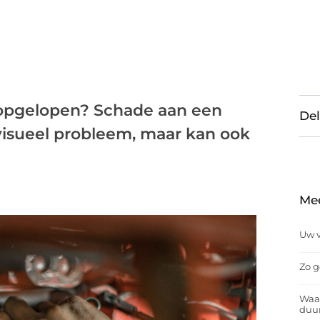
opgelopen? Schade aan een
Del
 visueel probleem, maar kan ook
Me
Uw v
Zo g
Waar
duu