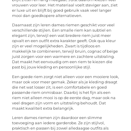
vrouwen voor leer. Het materiaal voelt steviger aan, ziet
er luxe uit en blijft bij goed gebruik vaak veel langer
mooi dan goedkopere alternatieven.
Daarnaast zijn leren dames riemen geschikt voor veel
verschillende stijlen. Een smalle riem kan subtiel en
elegant zijn, terwijl een wat bredere riem juist meer
opvalt en een outfit extra karakter geeft. Ook qua kleur
zijn er veel mogelijkheden. Zwart is tijdloos en
makkelijk te combineren, terwijl bruin, cognac of beige
juist zorgen voor een warmere en zachtere uitstraling.
Dat maakt het eenvoudig om een riem te kiezen die
past bij jouw kleding en persoonlijke stijl.
Een goede riem zorgt niet alleen voor een mooiere look,
maar ook voor meer gemak. Zeker als je kleding draagt
die net wat losser zit, is een comfortabele en goed
passende riem onmisbaar. Daarbij is het fijn als een
riem niet alleen mooi is op de eerste dag, maar ook na
veel dragen zijn vorm en uitstraling behoudt. Dat
maakt kwaliteit extra belangrijk.
Leren dames riemen zijn daardoor een slimme
toevoeging aan iedere garderobe. Ze zijn stijlvol,
praktisch en passen bij zowel alledaagse outfits als