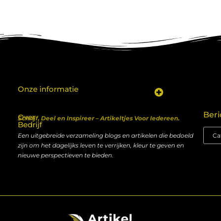
Onze informatie
Koop backlinks: een shortcut naar SEO-succes of een recept voor problemen?
Geld verdienen met je website: van hobby naar inkomen
Beri
Over
Schrijf, Deel en Inspireer – Artikeltjes Voor Iedereen.
Bedrijf
Een uitgebreide verzameling blogs en artikelen die bedoeld
zijn om het dagelijks leven te verrijken, kleur te geven en
nieuwe perspectieven te bieden.