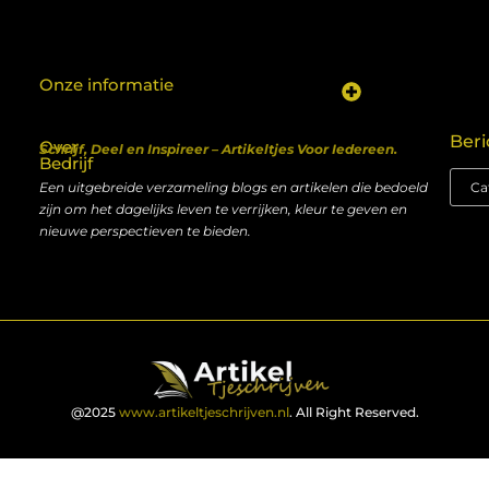
Onze informatie
Koop backlinks: een shortcut naar SEO-succes of een recept voor problemen?
Geld verdienen met je website: van hobby naar inkomen
Beri
Over
Schrijf, Deel en Inspireer – Artikeltjes Voor Iedereen.
Bedrijf
Een uitgebreide verzameling blogs en artikelen die bedoeld
zijn om het dagelijks leven te verrijken, kleur te geven en
nieuwe perspectieven te bieden.
@2025
www.artikeltjeschrijven.nl
. All Right Reserved.