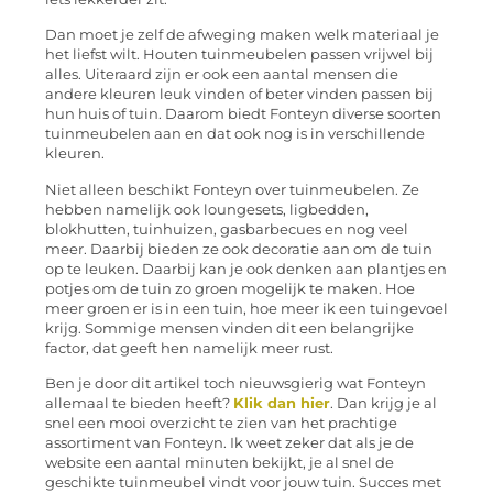
Dan moet je zelf de afweging maken welk materiaal je
het liefst wilt. Houten tuinmeubelen passen vrijwel bij
alles. Uiteraard zijn er ook een aantal mensen die
andere kleuren leuk vinden of beter vinden passen bij
hun huis of tuin. Daarom biedt Fonteyn diverse soorten
tuinmeubelen aan en dat ook nog is in verschillende
kleuren.
Niet alleen beschikt Fonteyn over tuinmeubelen. Ze
hebben namelijk ook loungesets, ligbedden,
blokhutten, tuinhuizen, gasbarbecues en nog veel
meer. Daarbij bieden ze ook decoratie aan om de tuin
op te leuken. Daarbij kan je ook denken aan plantjes en
potjes om de tuin zo groen mogelijk te maken. Hoe
meer groen er is in een tuin, hoe meer ik een tuingevoel
krijg. Sommige mensen vinden dit een belangrijke
factor, dat geeft hen namelijk meer rust.
Ben je door dit artikel toch nieuwsgierig wat Fonteyn
allemaal te bieden heeft?
Klik dan hier
. Dan krijg je al
snel een mooi overzicht te zien van het prachtige
assortiment van Fonteyn. Ik weet zeker dat als je de
website een aantal minuten bekijkt, je al snel de
geschikte tuinmeubel vindt voor jouw tuin. Succes met