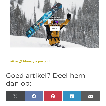
https://sidewayssports.nl
Goed artikel? Deel hem
dan op:
X
Facebook
Pinterest
LinkedIn
Email
(Twitter)