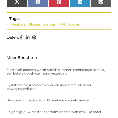
X
Facebook
Pinterest
LinkedIn
Email
(Twitter)
Tags:
Meubels
,
Plaisier merken
,
PVC vloeren
Delen:
Meer Berichten
Elektrisch poetsen wordt steeds slimmer: technologie helpt bij
een betere dagelijkse mondverzorging
Fysiotherapie Apeldoorn: werken aan herstel en meer
bewegingsvrijheid
Uw voortuin bestraten in Etten-Leur voor elk seizoen
Zo geef je jouw master bedroom de sfeer van een luxe hotel