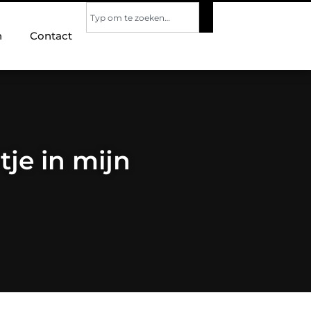
n
Contact
tje in mijn