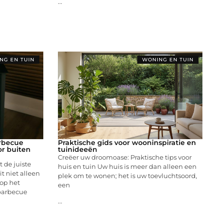
...
NG EN TUIN
WONING EN TUIN
rbecue
Praktische gids voor wooninspiratie en
r buiten
tuinideeën
Creëer uw droomoase: Praktische tips voor
 de juiste
huis en tuin Uw huis is meer dan alleen een
t niet alleen
plek om te wonen; het is uw toevluchtsoord,
 op het
een
 barbecue
...