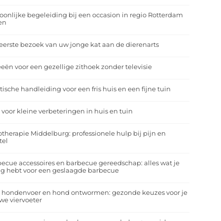
oonlijke begeleiding bij een occasion in regio Rotterdam
en
eerste bezoek van uw jonge kat aan de dierenarts
eeën voor een gezellige zithoek zonder televisie
tische handleiding voor een fris huis en een fijne tuin
 voor kleine verbeteringen in huis en tuin
otherapie Middelburg: professionele hulp bij pijn en
tel
ecue accessoires en barbecue gereedschap: alles wat je
g hebt voor een geslaagde barbecue
a hondenvoer en hond ontwormen: gezonde keuzes voor je
we viervoeter