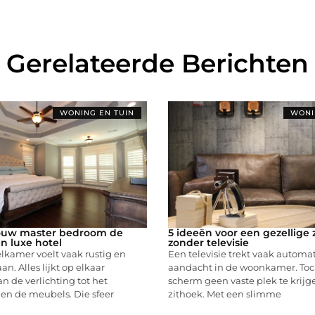
Gerelateerde Berichten
WONING EN TUIN
WONI
jouw master bedroom de
5 ideeën voor een gezellige 
n luxe hotel
zonder televisie
lkamer voelt vaak rustig en
Een televisie trekt vaak automa
n. Alles lijkt op elkaar
aandacht in de woonkamer. Toc
n de verlichting tot het
scherm geen vaste plek te krijge
n de meubels. Die sfeer
zithoek. Met een slimme