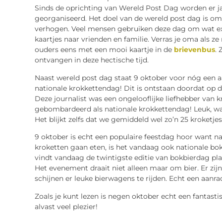
Sinds de oprichting van Wereld Post Dag worden er j
georganiseerd. Het doel van de wereld post dag is om
verhogen. Veel mensen gebruiken deze dag om wat ex
kaartjes naar vrienden en familie. Verras je oma als z
ouders eens met een mooi kaartje in de
brievenbus
. 
ontvangen in deze hectische tijd.
Naast wereld post dag staat 9 oktober voor nóg een a
nationale krokkettendag! Dit is ontstaan doordat op 
Deze journalist was een ongelooflijke liefhebber van 
gebombardeerd als nationale krokkettendag! Leuk, wa
Het blijkt zelfs dat we gemiddeld wel zo’n 25 kroketjes 
9 oktober is echt een populaire feestdag hoor want n
kroketten gaan eten, is het vandaag ook nationale bok
vindt vandaag de twintigste editie van bokbierdag plaa
Het evenement draait niet alleen maar om bier. Er zi
schijnen er leuke bierwagens te rijden. Echt een aanra
Zoals je kunt lezen is negen oktober echt een fantas
alvast veel plezier!