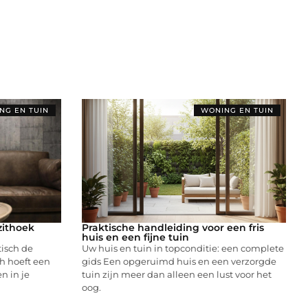
NG EN TUIN
WONING EN TUIN
zithoek
Praktische handleiding voor een fris
huis en een fijne tuin
tisch de
Uw huis en tuin in topconditie: een complete
h hoeft een
gids Een opgeruimd huis en een verzorgde
n in je
tuin zijn meer dan alleen een lust voor het
oog.