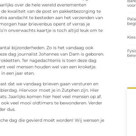
Barb
aarlijks over de hele wereld evenementen
voor
 de kwaliteit van de post en pakketbezorging te
tra aandacht te besteden aan het verzenden van
Pal
begi
e morgen haar brievenbus opent of verras je
Zo’n onverwachts kaartje is toch altijd leuk om te
Kies
antal bijzonderheden. Zo is het vandaag ook
Fysi
deze dag journalist Johannes van Dam is geboren.
bew
krokketten. Ter nagedachtenis is toen deze dag
nt veel mensen houden wel van een kroketje.
in een jaar eten.
aast dat we vandaag brieven gaan versturen en
bierdag. Hiervoor moet je in Zutphen zijn. Hier
ts. Jaarlijks komen hier heel veel mensen op af.
jn ook veel mooi oldtimers te bewonderen. Verder
der dus.
tische dag die gevierd moét worden! Wij wensen je