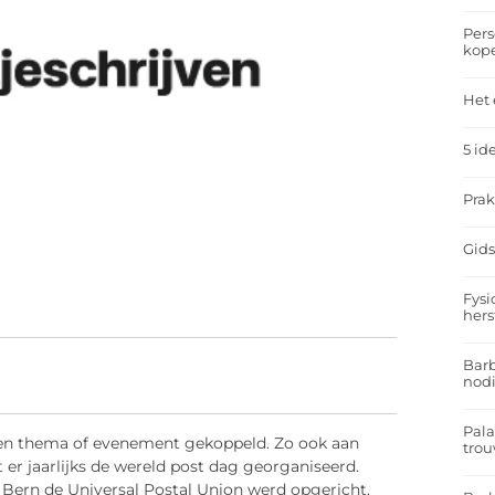
Pers
kop
Het 
5 id
Prak
Gids
Fysi
hers
Barb
nodi
Pal
 een thema of evenement gekoppeld. Zo ook aan
trou
er jaarlijks de wereld post dag georganiseerd.
 Bern de Universal Postal Union werd opgericht.