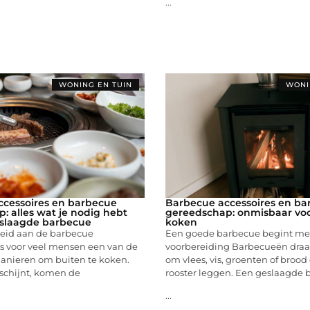
...
WONING EN TUIN
WONI
cessoires en barbecue
Barbecue accessoires en ba
: alles wat je nodig hebt
gereedschap: onmisbaar voo
eslaagde barbecue
koken
eid aan de barbecue
Een goede barbecue begint met
s voor veel mensen een van de
voorbereiding Barbecueën draai
manieren om buiten te koken.
om vlees, vis, groenten of brood
schijnt, komen de
rooster leggen. Een geslaagde
...