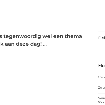
r is tegenwoordig wel een thema
Del
 aan deze dag! ...
Me
Uw v
Zo g
Waar
duu