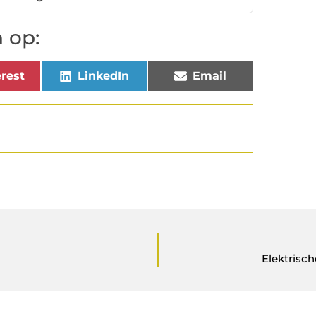
 op:
rest
LinkedIn
Email
Elektrisch