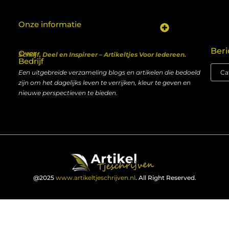
Onze informatie
Koop backlinks: een shortcut naar SEO-succes of een recept voor problemen?
Geld verdienen met je website: van hobby naar inkomen
Beri
Over
Schrijf, Deel en Inspireer – Artikeltjes Voor Iedereen.
Bedrijf
Een uitgebreide verzameling blogs en artikelen die bedoeld
zijn om het dagelijks leven te verrijken, kleur te geven en
nieuwe perspectieven te bieden.
@2025
www.artikeltjeschrijven.nl
. All Right Reserved.