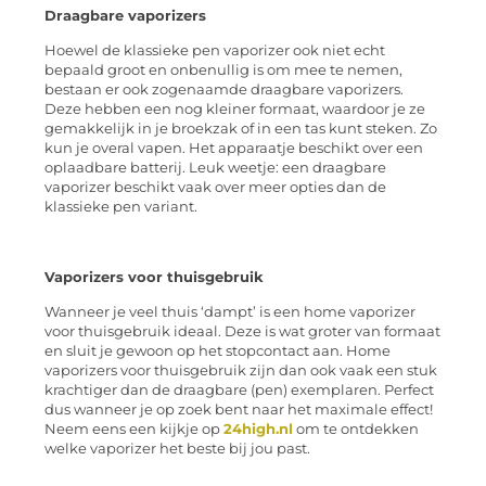
Draagbare vaporizers
Hoewel de klassieke pen vaporizer ook niet echt
bepaald groot en onbenullig is om mee te nemen,
bestaan er ook zogenaamde draagbare vaporizers.
Deze hebben een nog kleiner formaat, waardoor je ze
gemakkelijk in je broekzak of in een tas kunt steken. Zo
kun je overal vapen. Het apparaatje beschikt over een
oplaadbare batterij. Leuk weetje: een draagbare
vaporizer beschikt vaak over meer opties dan de
klassieke pen variant.
Vaporizers voor thuisgebruik
Wanneer je veel thuis ‘dampt’ is een home vaporizer
voor thuisgebruik ideaal. Deze is wat groter van formaat
en sluit je gewoon op het stopcontact aan. Home
vaporizers voor thuisgebruik zijn dan ook vaak een stuk
krachtiger dan de draagbare (pen) exemplaren. Perfect
dus wanneer je op zoek bent naar het maximale effect!
Neem eens een kijkje op
24high.nl
om te ontdekken
welke vaporizer het beste bij jou past.