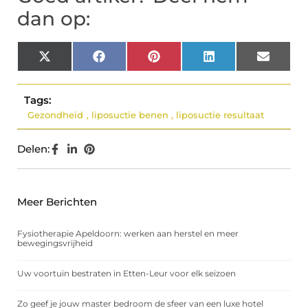
dan op:
X
Facebook
Pinterest
LinkedIn
Email
(Twitter)
Tags:
Gezondheid
,
liposuctie benen
,
liposuctie resultaat
Delen:
Meer Berichten
Fysiotherapie Apeldoorn: werken aan herstel en meer
bewegingsvrijheid
Uw voortuin bestraten in Etten-Leur voor elk seizoen
Zo geef je jouw master bedroom de sfeer van een luxe hotel