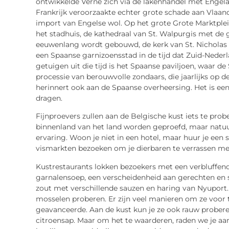
ontwikkelde Verne zich via de lakenhandel met Enge
Frankrijk veroorzaakte echter grote schade aan Vlaand
import van Engelse wol. Op het grote Grote Marktplei
het stadhuis, de kathedraal van St. Walpurgis met de g
eeuwenlang wordt gebouwd, de kerk van St. Nicholas 
een Spaanse garnizoensstad in de tijd dat Zuid-Neder
getuigen uit die tijd is het Spaanse paviljoen, waar d
processie van berouwvolle zondaars, die jaarlijks op d
herinnert ook aan de Spaanse overheersing. Het is ee
dragen.
Fijnproevers zullen aan de Belgische kust iets te pro
binnenland van het land worden geproefd, maar natuurl
ervaring. Woon je niet in een hotel, maar huur je een 
vismarkten bezoeken om je dierbaren te verrassen met
Kustrestaurants lokken bezoekers met een verbluffende
garnalensoep, een verscheidenheid aan gerechten en sn
zout met verschillende sauzen en haring van Nyuport
mosselen proberen. Er zijn veel manieren om ze voor 
geavanceerde. Aan de kust kun je ze ook rauw proberen
citroensap. Maar om het te waarderen, raden we je a