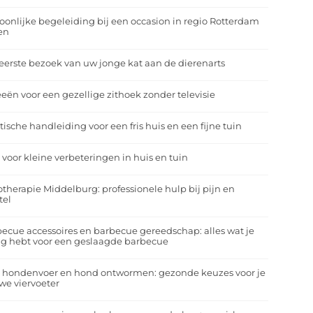
oonlijke begeleiding bij een occasion in regio Rotterdam
en
eerste bezoek van uw jonge kat aan de dierenarts
eeën voor een gezellige zithoek zonder televisie
tische handleiding voor een fris huis en een fijne tuin
 voor kleine verbeteringen in huis en tuin
otherapie Middelburg: professionele hulp bij pijn en
tel
ecue accessoires en barbecue gereedschap: alles wat je
g hebt voor een geslaagde barbecue
a hondenvoer en hond ontwormen: gezonde keuzes voor je
we viervoeter