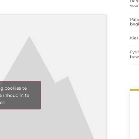
Barb
voor
Pal
begi
Kies
Fysi
bew
g cookies te
e inhoud in te
len