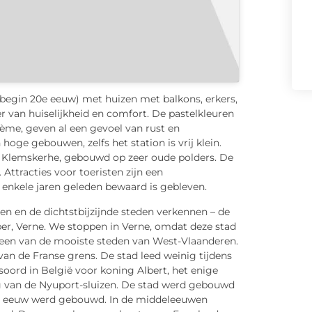
(begin 20e eeuw) met huizen met balkons, erkers,
eer van huiselijkheid en comfort. De pastelkleuren
 crème, geven al een gevoel van rust en
hoge gebouwen, zelfs het station is vrij klein.
p Klemskerhe, gebouwd op zeer oude polders. De
Attracties voor toeristen zijn een
 enkele jaren geleden bewaard is gebleven.
ten en de dichtstbijzijnde steden verkennen – de
per, Verne. We stoppen in Verne, omdat deze stad
 een van de mooiste steden van West-Vlaanderen.
 van de Franse grens. De stad leed weinig tijdens
soord in België voor koning Albert, het enige
g van de Nyuport-sluizen. De stad werd gebouwd
 9e eeuw werd gebouwd. In de middeleeuwen