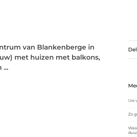
trum van Blankenberge in
Del
eeuw) met huizen met balkons,
...
Me
Uw v
Zo g
Waar
duu