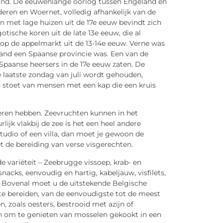
land. De eeuwenlange oorlog tussen Engeland en
eren en Woernet, volledig afhankelijk van de
n met lage huizen uit de 17e eeuw bevindt zich
otische koren uit de late 13e eeuw, die al
op de appelmarkt uit de 13-14e eeuw. Verne was
land een Spaanse provincie was. Een van de
e Spaanse heersers in de 17e eeuw zaten. De
e laatste zondag van juli wordt gehouden,
n stoet van mensen met een kap die een kruis
beren hebben. Zeevruchten kunnen in het
ijk vlakbij de zee is het een heel andere
studio of een villa, dan moet je gewoon de
 de bereiding van verse visgerechten.
 variëteit – Zeebrugge vissoep, krab- en
acks, eenvoudig en hartig, kabeljauw, visfilets,
. Bovenal moet u de uitstekende Belgische
te bereiden, van de eenvoudigste tot de meest
, zoals oesters, bestrooid met azijn of
an om te genieten van mosselen gekookt in een