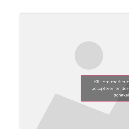
Klik om marketin
accepteren en dez
schake