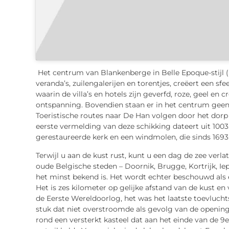
Het centrum van Blankenberge in Belle Epoque-stijl 
veranda’s, zuilengalerijen en torentjes, creëert een sf
waarin de villa’s en hotels zijn geverfd, roze, geel en
ontspanning. Bovendien staan ​​er in het centrum geen 
Toeristische routes naar De Han volgen door het dor
eerste vermelding van deze schikking dateert uit 1003. 
gerestaureerde kerk en een windmolen, die sinds 1693
Terwijl u aan de kust rust, kunt u een dag de zee verla
oude Belgische steden – Doornik, Brugge, Kortrijk, Ie
het minst bekend is. Het wordt echter beschouwd als
Het is zes kilometer op gelijke afstand van de kust en
de Eerste Wereldoorlog, het was het laatste toevlucht
stuk dat niet overstroomde als gevolg van de openin
rond een versterkt kasteel dat aan het einde van de