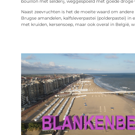
bouillon met selderij, weggespoeld met goede droge w
Naast zeevruchten is het de moeite waard om andere
Brugse amandelen, kalfsleverpastei (polderpastei) in 
met kruiden, kersensoep, maar ook overal in België, wa