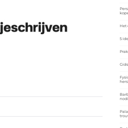
Pers
kop
Het 
5 id
Prak
Gids
Fysi
hers
Barb
nodi
Pal
trou