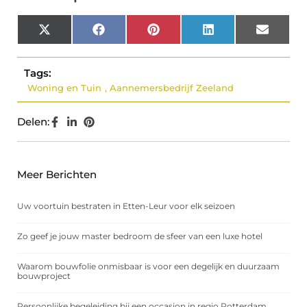
X
Facebook
Pinterest
LinkedIn
Email
(Twitter)
Tags:
Woning en Tuin
,
Aannemersbedrijf Zeeland
Delen:
Meer Berichten
Uw voortuin bestraten in Etten-Leur voor elk seizoen
Zo geef je jouw master bedroom de sfeer van een luxe hotel
Waarom bouwfolie onmisbaar is voor een degelijk en duurzaam
bouwproject
Persoonlijke begeleiding bij een occasion in regio Rotterdam