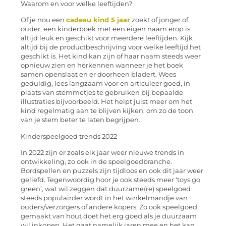
Waarom en voor welke leeftijden?
Of
je nou een
cadeau kind 5 jaar
zoekt of jonger of
ouder, een kinderboek met een eigen naam erop is
altijd leuk en geschikt voor meerdere leeftijden. Kijk
altijd bij de productbeschrijving voor welk
e leeftijd het
geschikt is. Het kind kan zijn of haar naam steeds weer
opnieuw zien en herkennen wanneer je het boek
samen openslaat en er doorheen bladert. Wees
geduldig, lees langzaam voor en articuleer goed, in
plaats van stemmetjes te gebruiken bij bep
aalde
illustraties bijvoorbeeld. Het helpt juist meer om het
kind regelmatig aan te blijven kijken, om zo de toon
van je stem beter te laten begrijpen.
Kinderspeelgoed trends 2022
In 2022 zijn er zoals elk jaar weer nieuwe trends in
ontwikkeling, zo ook in
de speelgoedbranche.
Bordspellen en puzzels zijn tijdloos en ook dit jaar weer
geliefd. Tegenwoordig hoor je ook steeds meer ‘
toys
go
green’, wat wil zeggen dat duurzame(re) speelgoed
steeds populairder wordt in het winkelmandje van
ouders/verzorgers of a
ndere kopers. Zo ook speelgoed
gemaakt van hout doet het erg goed als je duurzaam
wil inkopen. Het gaat namelijk jaren mee en het kan