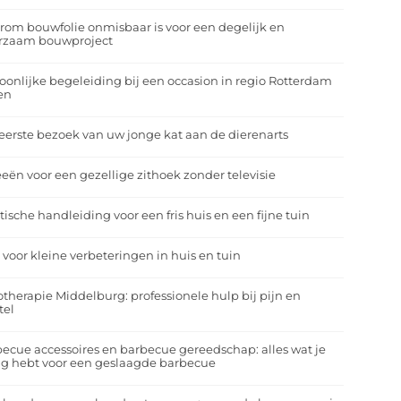
om bouwfolie onmisbaar is voor een degelijk en
rzaam bouwproject
oonlijke begeleiding bij een occasion in regio Rotterdam
en
eerste bezoek van uw jonge kat aan de dierenarts
eeën voor een gezellige zithoek zonder televisie
tische handleiding voor een fris huis en een fijne tuin
 voor kleine verbeteringen in huis en tuin
otherapie Middelburg: professionele hulp bij pijn en
tel
ecue accessoires en barbecue gereedschap: alles wat je
g hebt voor een geslaagde barbecue