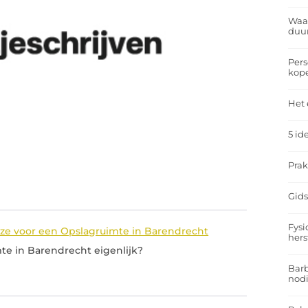
Waar
duu
Pers
kop
Het 
5 id
Prak
Gids
Fysi
ze voor een Opslagruimte in Barendrecht
hers
te in Barendrecht eigenlijk?
Barb
nodi