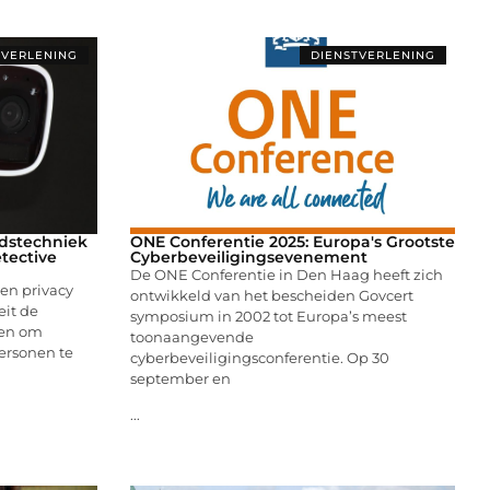
TVERLENING
DIENSTVERLENING
eidstechniek
ONE Conferentie 2025: Europa's Grootste
tective
Cyberbeveiligingsevenement
De ONE Conferentie in Den Haag heeft zich
 en privacy
ontwikkeld van het bescheiden Govcert
eit de
symposium in 2002 tot Europa’s meest
gen om
toonaangevende
ersonen te
cyberbeveiligingsconferentie. Op 30
september en
...