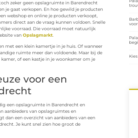
Pal
 toch zeker geen opslagruimte in Barendrecht
trou
en je gaat verkopen. En hoe gewild je producten
n een webshop en online je producten verkoopt,
Barb
 immers direct aan de vraag kunnen voldoen. Snelle
voor
nlijke voorraad. Die voorraad moet natuurlijk
ebsite van
Opslagmarkt
.
Pal
begi
ten met een klein kamertje in je huis. Of wanneer
npandige ruimte meer dan voldoende. Maar bij de
Kies
ne kamer, of een kastje in je woonkamer om je
euze voor een
drecht
dig een opslagruimte in Barendrecht en
an aanbieders van opslagruimtes en
jgt dan een overzicht van aanbieders van een
echt. Je kunt snel zien hoe groot de