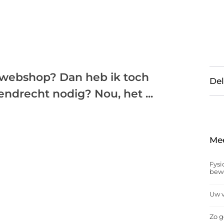
n webshop? Dan heb ik toch
Del
ndrecht nodig? Nou, het ...
Me
Fysi
bew
Uw v
Zo g