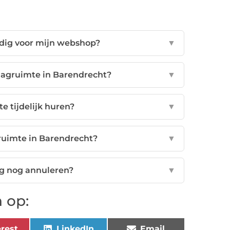
odig voor mijn webshop?
▼
slagruimte in Barendrecht?
▼
e tijdelijk huren?
▼
gruimte in Barendrecht?
▼
ng nog annuleren?
▼
 op:
rest
LinkedIn
Email