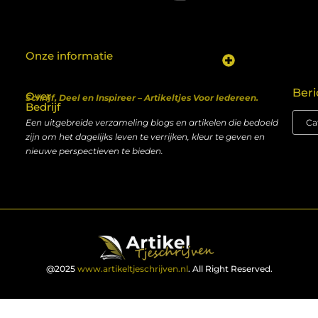
Onze informatie
Koop backlinks: een shortcut naar SEO-succes of een recept voor problemen?
Geld verdienen met je website: van hobby naar inkomen
Beri
Over
Schrijf, Deel en Inspireer – Artikeltjes Voor Iedereen.
Bedrijf
Een uitgebreide verzameling blogs en artikelen die bedoeld
zijn om het dagelijks leven te verrijken, kleur te geven en
nieuwe perspectieven te bieden.
@2025
www.artikeltjeschrijven.nl
. All Right Reserved.