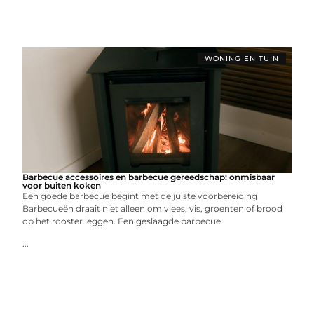
WONING EN TUIN
Barbecue accessoires en barbecue gereedschap: onmisbaar
voor buiten koken
Een goede barbecue begint met de juiste voorbereiding
Barbecueën draait niet alleen om vlees, vis, groenten of brood
op het rooster leggen. Een geslaagde barbecue
...