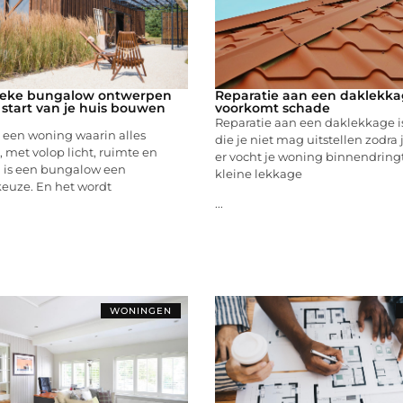
nieke bungalow ontwerpen
Reparatie aan een daklekk
 start van je huis bouwen
voorkomt schade
Reparatie aan een daklekkage i
 een woning waarin alles
die je niet mag uitstellen zodra
s, met volop licht, ruimte en
er vocht je woning binnendringt
 is een bungalow een
kleine lekkage
keuze. En het wordt
...
WONINGEN