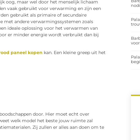
Barb
elijk oog, maar wel door het menselijk lichaam
nodi
n vaak gebruikt voor verwarming en zijn een
en gebruikt als primaire of secundaire
Pal
ie met andere verwarmingssystemen zoals
trou
 een ideale oplossing voor het verwarmen van
or er minder energie wordt verbruikt dan bij
Barb
voor
arood paneel
kopen
kan. Een kleine greep uit het
Pal
begi
e boodschappen door. Hier moet echt over
weet welk model het beste jouw ruimte zal
iematerialen. Zij zullen er alles aan doen om te