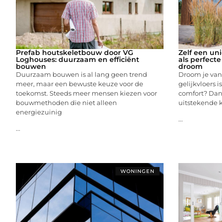
Prefab houtskeletbouw door VG
Zelf een u
Loghouses: duurzaam en efficiënt
als perfecte
bouwen
droom
Duurzaam bouwen is al lang geen trend
Droom je van
meer, maar een bewuste keuze voor de
gelijkvloers i
toekomst. Steeds meer mensen kiezen voor
comfort? Dan
bouwmethoden die niet alleen
uitstekende 
energiezuinig
...
...
WONINGEN