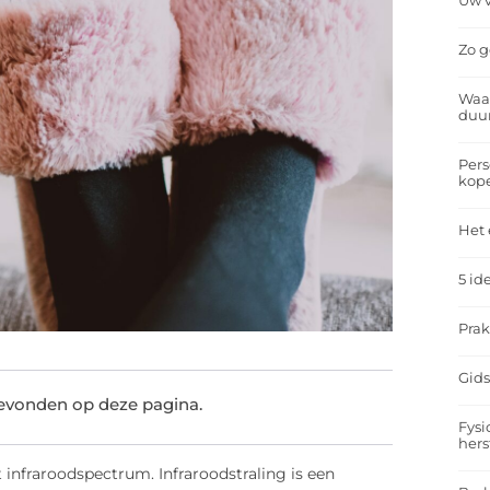
Uw v
Zo g
Waar
duu
Pers
kop
Het 
5 id
Prak
Gids
gevonden op deze pagina.
Fysi
hers
et infraroodspectrum. Infraroodstraling is een