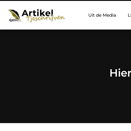
Uit de Media
L
Hie