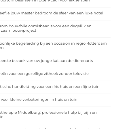
oortuin bestraten in Etten-Leur voor elk seizoen
eef je jouw master bedroom de sfeer van een luxe hotel
om bouwfolie onmisbaar is voor een degelijk en
rzaam bouwproject
oonlijke begeleiding bij een occasion in regio Rotterdam
en
eerste bezoek van uw jonge kat aan de dierenarts
eeën voor een gezellige zithoek zonder televisie
tische handleiding voor een fris huis en een fijne tuin
 voor kleine verbeteringen in huis en tuin
otherapie Middelburg: professionele hulp bij pijn en
tel