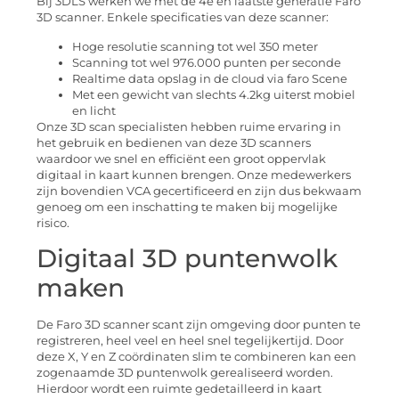
Bij 3DLS werken we met de 4e en laatste generatie Faro
3D scanner. Enkele specificaties van deze scanner:
Hoge resolutie scanning tot wel 350 meter
Scanning tot wel 976.000 punten per seconde
Realtime data opslag in de cloud via faro Scene
Met een gewicht van slechts 4.2kg uiterst mobiel
en licht
Onze 3D scan specialisten hebben ruime ervaring in
het gebruik en bedienen van deze 3D scanners
waardoor we snel en efficiënt een groot oppervlak
digitaal in kaart kunnen brengen. Onze medewerkers
zijn bovendien VCA gecertificeerd en zijn dus bekwaam
genoeg om een inschatting te maken bij mogelijke
risico.
Digitaal 3D puntenwolk
maken
De Faro 3D scanner scant zijn omgeving door punten te
registreren, heel veel en heel snel tegelijkertijd. Door
deze X, Y en Z coördinaten slim te combineren kan een
zogenaamde 3D puntenwolk gerealiseerd worden.
Hierdoor wordt een ruimte gedetailleerd in kaart