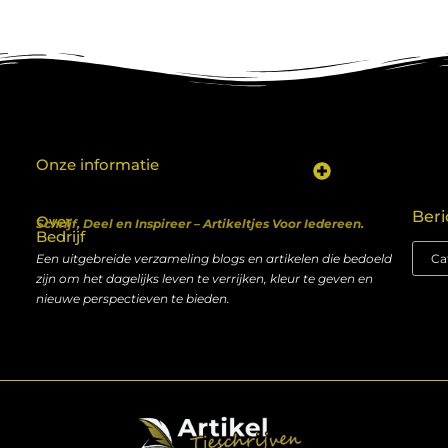
Onze informatie
Koop backlinks: een shortcut naar SEO-succes of een recept voor problemen?
Geld verdienen met je website: van hobby naar inkomen
Beri
Over
Schrijf, Deel en Inspireer – Artikeltjes Voor Iedereen.
Bedrijf
Een uitgebreide verzameling blogs en artikelen die bedoeld
zijn om het dagelijks leven te verrijken, kleur te geven en
nieuwe perspectieven te bieden.