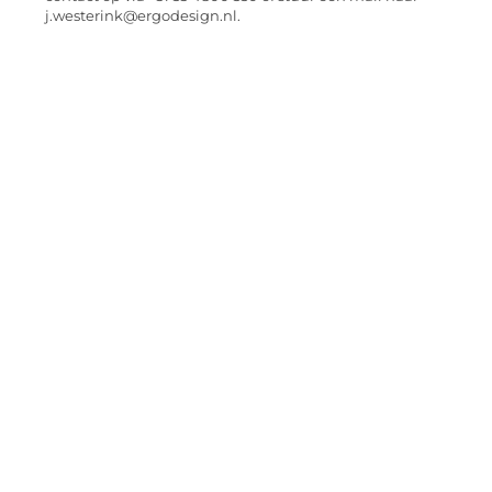
j.westerink@ergodesign.nl.