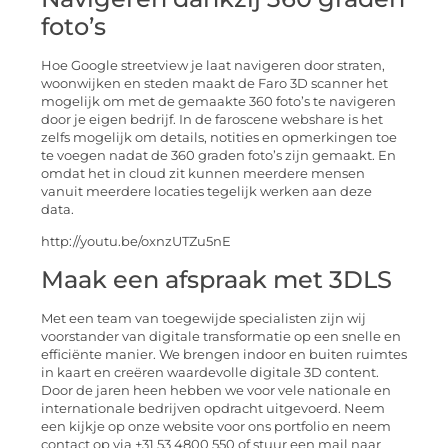
foto’s
Hoe Google streetview je laat navigeren door straten,
woonwijken en steden maakt de Faro 3D scanner het
mogelijk om met de gemaakte 360 foto’s te navigeren
door je eigen bedrijf. In de faroscene webshare is het
zelfs mogelijk om details, notities en opmerkingen toe
te voegen nadat de 360 graden foto’s zijn gemaakt. En
omdat het in cloud zit kunnen meerdere mensen
vanuit meerdere locaties tegelijk werken aan deze
data.
http://youtu.be/oxnzUTZu5nE
Maak een afspraak met 3DLS
Met een team van toegewijde specialisten zijn wij
voorstander van digitale transformatie op een snelle en
efficiënte manier. We brengen indoor en buiten ruimtes
in kaart en creëren waardevolle digitale 3D content.
Door de jaren heen hebben we voor vele nationale en
internationale bedrijven opdracht uitgevoerd. Neem
een kijkje op onze website voor ons portfolio en neem
contact op via +31 53 4800 550 of stuur een mail naar