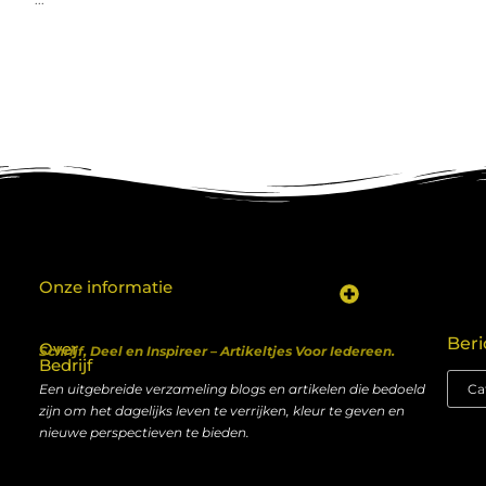
Onze informatie
Koop backlinks: een shortcut naar SEO-succes of een recept voor problemen?
Geld verdienen met je website: van hobby naar inkomen
Beri
Over
Schrijf, Deel en Inspireer – Artikeltjes Voor Iedereen.
Bedrijf
Een uitgebreide verzameling blogs en artikelen die bedoeld
zijn om het dagelijks leven te verrijken, kleur te geven en
nieuwe perspectieven te bieden.