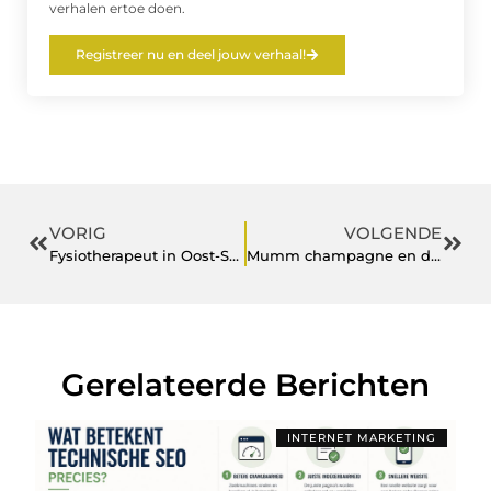
verhalen ertoe doen.
Registreer nu en deel jouw verhaal!
VORIG
VOLGENDE
Fysiotherapeut in Oost-Souburg: Zorg voor Pijnverlichting en Herstel
Mumm champagne en de kunst van proeven
Gerelateerde Berichten
INTERNET MARKETING