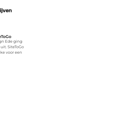
eToGo
gn Ede ging
uit. SiteToGo
ke voor een