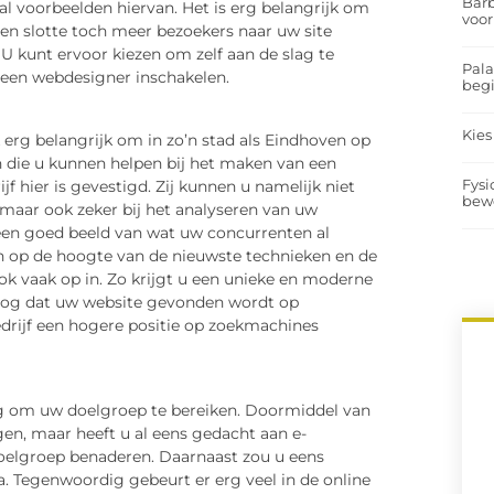
Barb
tal voorbeelden hiervan. Het is erg belangrijk om
voor
en slotte toch meer bezoekers naar uw site
U kunt ervoor kiezen om zelf aan de slag te
Pal
 een webdesigner inschakelen.
begi
Kies
 erg belangrijk om in zo’n stad als Eindhoven op
n die u kunnen helpen bij het maken van een
Fysi
jf hier is gevestigd. Zij kunnen u namelijk niet
bew
maar ook zeker bij het analyseren van uw
 een goed beeld van wat uw concurrenten al
n op de hoogte van de nieuwste technieken en de
ook vaak op in. Zo krijgt u een unieke en moderne
k nog dat uw website gevonden wordt op
drijf een hogere positie op zoekmachines
ig om uw doelgroep te bereiken. Doormiddel van
n, maar heeft u al eens gedacht aan e-
oelgroep benaderen. Daarnaast zou u eens
. Tegenwoordig gebeurt er erg veel in de online