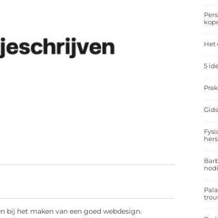
Pers
kop
Het 
5 id
Prak
Gids
Fysi
hers
Barb
nodi
Pal
trou
en bij het maken van een goed webdesign.