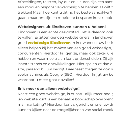
Afbeeldingen, teksten, lay-out en kleuren zijn een aan
een mooi en responsive webdesign te hebben. U wilt t
trekken! Maar hoe kunt u dit nu het beste aanpakken? 
gaan, maar om tijd en moeite te besparen kunt u ook
Webdesigners uit Eindhoven kunnen u helpen!
Eindhoven is een echte designstad. Het is daarom ook
te vallen! Er zitten genoeg webdesigners in Eindhove
goed
webdesign Eindhoven
, zeker wanneer uw bedri
alleen helpen bij het maken van een goed webdesign, 
concurrenten. Hierdoor krijgen zij, maar ook zeker u,
hebben en waarmee u zich kunt onderscheiden. Zij zij
laatste trends en ontwikkelingen. Hier spelen ze dan 
site, passend bij uw bedrijf. Daarnaast zorgen ze oo
zoekmachines als Google (SEO). Hierdoor krijgt uw be
waardoor u meer gaat opvallen!
Er is meer dan alleen webdesign!
Naast een goed webdesign, is er natuurlijk meer nod
uw website kunt u een bepaalde boodschap overbrenge
mailmarketing? Hierdoor kunt u gericht en snel uw d
kunnen kijken naar de mogelijkheden van social media