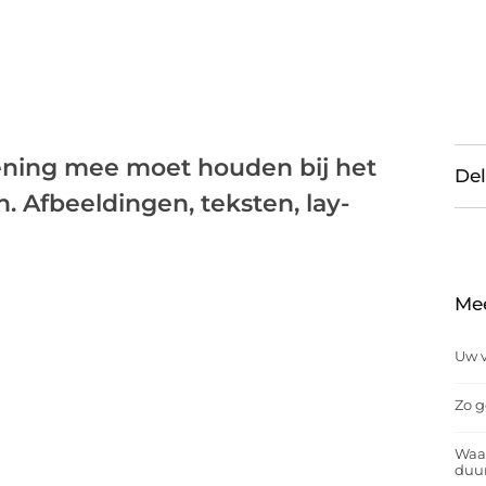
ekening mee moet houden bij het
Del
Afbeeldingen, teksten, lay-
Me
Uw v
Zo g
Waar
duu