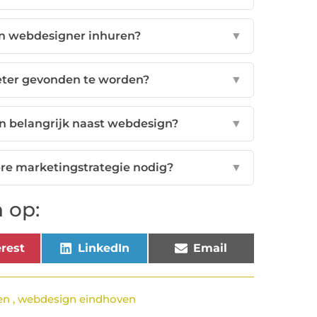
en webdesigner inhuren?
▼
eter gevonden te worden?
▼
n belangrijk naast webdesign?
▼
ere marketingstrategie nodig?
▼
 op:
rest
LinkedIn
Email
en
,
webdesign eindhoven