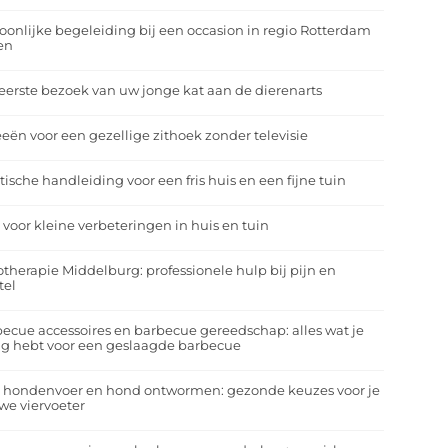
oonlijke begeleiding bij een occasion in regio Rotterdam
en
eerste bezoek van uw jonge kat aan de dierenarts
eeën voor een gezellige zithoek zonder televisie
tische handleiding voor een fris huis en een fijne tuin
 voor kleine verbeteringen in huis en tuin
otherapie Middelburg: professionele hulp bij pijn en
tel
ecue accessoires en barbecue gereedschap: alles wat je
g hebt voor een geslaagde barbecue
a hondenvoer en hond ontwormen: gezonde keuzes voor je
we viervoeter