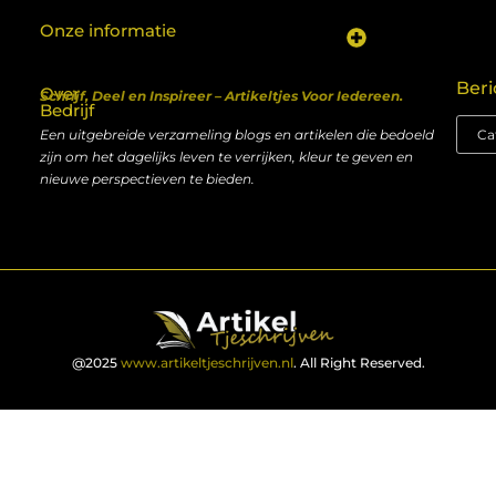
Onze informatie
Koop backlinks: een shortcut naar SEO-succes of een recept voor problemen?
Geld verdienen met je website: van hobby naar inkomen
Beri
Over
Schrijf, Deel en Inspireer – Artikeltjes Voor Iedereen.
Bedrijf
Een uitgebreide verzameling blogs en artikelen die bedoeld
zijn om het dagelijks leven te verrijken, kleur te geven en
nieuwe perspectieven te bieden.
@2025
www.artikeltjeschrijven.nl
. All Right Reserved.