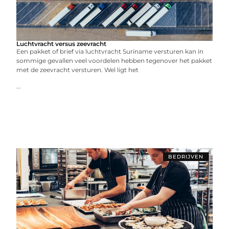
Luchtvracht versus zeevracht
Een pakket of brief via luchtvracht Suriname versturen kan in
sommige gevallen veel voordelen hebben tegenover het pakket
met de zeevracht versturen. Wel ligt het
...
BEDRIJVEN