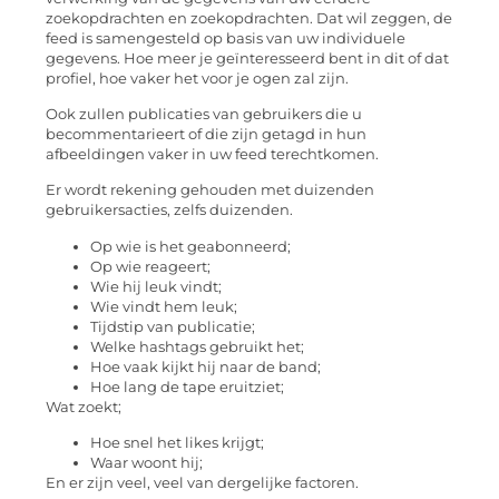
zoekopdrachten en zoekopdrachten. Dat wil zeggen, de
feed is samengesteld op basis van uw individuele
gegevens. Hoe meer je geïnteresseerd bent in dit of dat
profiel, hoe vaker het voor je ogen zal zijn.
Ook zullen publicaties van gebruikers die u
becommentarieert of die zijn getagd in hun
afbeeldingen vaker in uw feed terechtkomen.
Er wordt rekening gehouden met duizenden
gebruikersacties, zelfs duizenden.
Op wie is het geabonneerd;
Op wie reageert;
Wie hij leuk vindt;
Wie vindt hem leuk;
Tijdstip van publicatie;
Welke hashtags gebruikt het;
Hoe vaak kijkt hij naar de band;
Hoe lang de tape eruitziet;
Wat zoekt;
Hoe snel het likes krijgt;
Waar woont hij;
En er zijn veel, veel van dergelijke factoren.