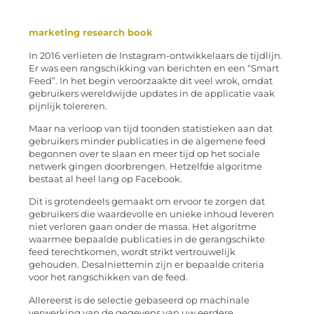
marketing research book
In 2016 verlieten de Instagram-ontwikkelaars de tijdlijn.
Er was een rangschikking van berichten en een “Smart
Feed”. In het begin veroorzaakte dit veel wrok, omdat
gebruikers wereldwijde updates in de applicatie vaak
pijnlijk tolereren.
Maar na verloop van tijd toonden statistieken aan dat
gebruikers minder publicaties in de algemene feed
begonnen over te slaan en meer tijd op het sociale
netwerk gingen doorbrengen. Hetzelfde algoritme
bestaat al heel lang op Facebook.
Dit is grotendeels gemaakt om ervoor te zorgen dat
gebruikers die waardevolle en unieke inhoud leveren
niet verloren gaan onder de massa. Het algoritme
waarmee bepaalde publicaties in de gerangschikte
feed terechtkomen, wordt strikt vertrouwelijk
gehouden. Desalniettemin zijn er bepaalde criteria
voor het rangschikken van de feed.
Allereerst is de selectie gebaseerd op machinale
verwerking van de gegevens van uw eerdere