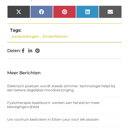
X
Facebook
Pinterest
LinkedIn
Email
(Twitter)
Tags:
Aanbiedingen
,
kinderfietsen
Delen:
Meer Berichten
Elektrisch poetsen wordt steeds slimmer: technologie helpt bij
een betere dagelijkse mondverzorging
Fysiotherapie Apeldoorn: werken aan herstel en meer
bewegingsvrijheid
Uw voortuin bestraten in Etten-Leur voor elk seizoen