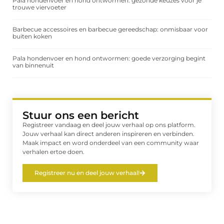
Pala hondenvoer en hond ontwormen: gezonde keuzes voor je
trouwe viervoeter
Barbecue accessoires en barbecue gereedschap: onmisbaar voor
buiten koken
Pala hondenvoer en hond ontwormen: goede verzorging begint
van binnenuit
Stuur ons een bericht
Registreer vandaag en deel jouw verhaal op ons platform.
Jouw verhaal kan direct anderen inspireren en verbinden.
Maak impact en word onderdeel van een community waar
verhalen ertoe doen.
Registreer nu en deel jouw verhaal!